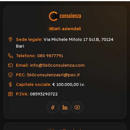
Dati aziendali
Sede legale:
Via Michele Mitolo 17 Scl.B, 70124
Bari
Telefono:
080 9877791
Email:
info@360consulenza.com
PEC:
360consulenzasrl@pec.it
Capitale sociale:
€ 100.000,00 i.v.
P.IVA:
08593290722