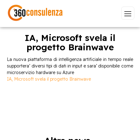
IA, Microsoft svela il
progetto Brainwave
Vai
La nuova piattaforma di intelligenza artificiale in tempo reale
supportera’ diversi tipi di dati in input e sara’ disponibile come
microservizio hardware su Azure
IA, Microsoft svela il progetto Brainwave
GDPR
NIS2
Bandi
ISO 27001
Sviluppo software
BeeProd
Inizia a digitare per visualizzare le pagine consigliate.