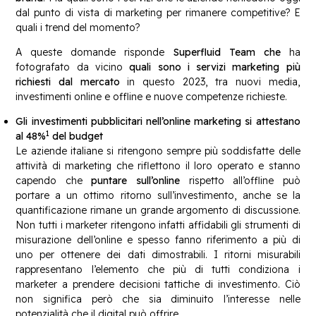
dal punto di vista di marketing per rimanere competitive? E
quali i trend del momento?
A queste domande risponde
Superfluid Team che
ha
fotografato da vicino
quali sono i servizi marketing più
richiesti dal mercato
in questo 2023, tra nuovi media,
investimenti online e offline e nuove competenze richieste.
Gli investimenti pubblicitari nell’online marketing si attestano
1
al 48%
del budget
Le aziende italiane si ritengono sempre più soddisfatte delle
attività di marketing che riflettono il loro operato e stanno
capendo che
puntare sull’online
rispetto all’offline può
portare a un ottimo ritorno sull’investimento, anche se la
quantificazione rimane un grande argomento di discussione.
Non tutti i marketer ritengono infatti affidabili gli strumenti di
misurazione dell’online e spesso fanno riferimento a più di
uno per ottenere dei dati dimostrabili. I ritorni misurabili
rappresentano l’elemento che più di tutti condiziona i
marketer a prendere decisioni tattiche di investimento. Ciò
non significa però che sia diminuito l’interesse nelle
potenzialità che il digital può offrire.