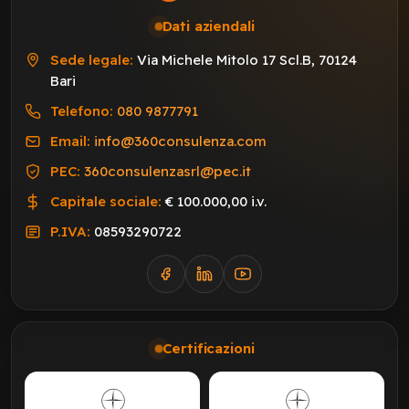
Dati aziendali
Sede legale:
Via Michele Mitolo 17 Scl.B, 70124
Bari
Telefono:
080 9877791
Email:
info@360consulenza.com
PEC:
360consulenzasrl@pec.it
Capitale sociale:
€ 100.000,00 i.v.
P.IVA:
08593290722
Certificazioni