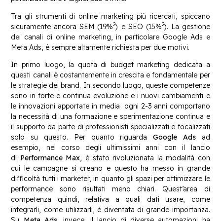
Tra gli strumenti di online marketing più ricercati, spiccano
2
2
sicuramente ancora SEM (19%
) e SEO (15%
). La gestione
dei canali di online marketing, in particolare Google Ads e
Meta Ads, è sempre altamente richiesta per due motivi.
In primo luogo, la quota di budget marketing dedicata a
questi canali è costantemente in crescita e fondamentale per
le strategie dei brand. In secondo luogo, queste competenze
sono in forte e continua evoluzione e i nuovi cambiamenti e
le innovazioni apportate in media ogni 2-3 anni comportano
la necessità di una formazione e sperimentazione continua e
il supporto da parte di professionisti specializzati e focalizzati
solo su questo. Per quanto riguarda
Google Ads
ad
esempio, nel corso degli ultimissimi anni con il lancio
di
Performance Max
, è stato rivoluzionata la modalità con
cui le campagne si creano e questo ha messo in grande
difficoltà tutti i marketer, in quanto gli spazi per ottimizzare le
performance sono risultati meno chiari. Quest’area di
competenza quindi, relativa a quali dati usare, come
integrarli, come utilizzarli, è diventata di grande importanza.
Su
Meta Ads
, invece, il lancio di diverse automazioni ha