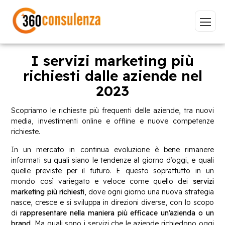
I servizi marketing più
richiesti dalle aziende nel
2023
Vai
Scopriamo le richieste più frequenti delle aziende, tra nuovi
media, investimenti online e offline e nuove competenze
richieste.
In un mercato in continua evoluzione è bene rimanere
GDPR
NIS2
Bandi
ISO 27001
informati su quali siano le tendenze al giorno d’oggi, e quali
Sviluppo software
BeeProd
quelle previste per il futuro. E questo soprattutto in un
mondo così variegato e veloce come quello dei
servizi
Inizia a digitare per visualizzare le pagine consigliate.
marketing più richiesti
, dove ogni giorno una nuova strategia
nasce, cresce e si sviluppa in direzioni diverse, con lo scopo
di
rappresentare nella maniera più efficace un’azienda o un
brand
. Ma quali sono i servizi che le aziende richiedono oggi