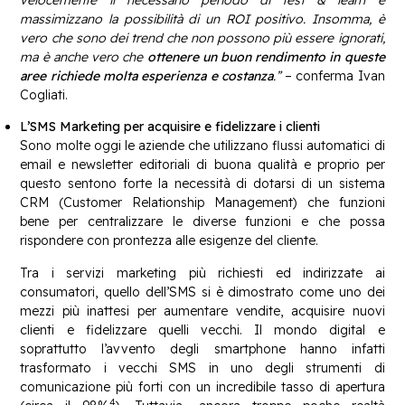
velocemente il necessario periodo di test & learn e
massimizzano la possibilità di un ROI positivo. Insomma, è
vero che sono dei trend che non possono più essere ignorati,
ma è anche vero che
ottenere un buon rendimento in queste
aree richiede molta esperienza e costanza
.”
– conferma Ivan
Cogliati.
L’SMS Marketing per acquisire e fidelizzare i clienti
Sono molte oggi le aziende che utilizzano flussi automatici di
email e newsletter editoriali di buona qualità e proprio per
questo sentono forte la necessità di dotarsi di un sistema
CRM (Customer Relationship Management) che funzioni
bene per centralizzare le diverse funzioni e che possa
rispondere con prontezza alle esigenze del cliente.
Tra i servizi marketing più richiesti ed indirizzate ai
consumatori, quello dell’SMS si è dimostrato come uno dei
mezzi più inattesi per aumentare vendite, acquisire nuovi
clienti e fidelizzare quelli vecchi. Il mondo digital e
soprattutto l’avvento degli smartphone hanno infatti
trasformato i vecchi SMS in uno degli strumenti di
comunicazione più forti con un incredibile tasso di apertura
4