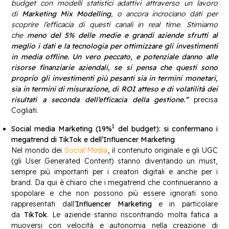
budget con modelli statistici adattivi attraverso un lavoro
di
Marketing Mix Modelling
, o ancora incrociano dati per
scoprire l’efficacia di questi canali in real time
.
Stimiamo
che
meno del 5% delle medie e grandi aziende sfrutti al
meglio i dati e la tecnologia per ottimizzare gli investimenti
in media offline. Un vero peccato, e potenziale danno alle
risorse finanziarie aziendali, se si pensa che questi sono
proprio gli investimenti più pesanti sia in termini monetari,
sia in termini di misurazione, di ROI atteso e di volatilità dei
risultati a seconda dell’efficacia della gestione.”
precisa
Cogliati.
1
Social media Marketing (19%
del budget): si confermano i
megatrend di TikTok e dell’Influencer Marketing
Nel mondo dei
Social Media
, il contenuto originale e gli UGC
(gli User Generated Content) stanno diventando un must,
sempre più importanti per i creatori digitali e anche per i
brand. Da qui è chiaro che i megatrend che continueranno a
spopolare e che non possono più essere ignorati sono
rappresentati dall’
Influencer Marketing
e in particolare
da
TikTok
. Le aziende stanno riscontrando molta fatica a
muoversi con velocità e autonomia nella creazione di