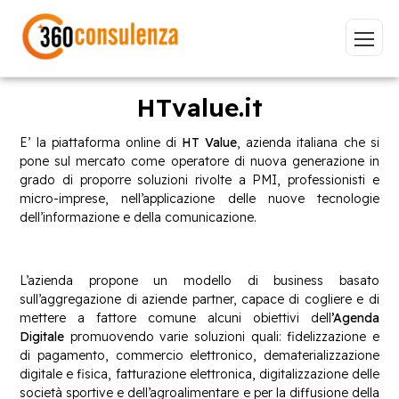
HTvalue.it
E’ la piattaforma online di
HT Value
, azienda italiana che si
pone sul mercato come operatore di nuova generazione in
Vai
grado di proporre soluzioni rivolte a PMI, professionisti e
micro-imprese, nell’applicazione delle nuove tecnologie
dell’informazione e della comunicazione.
GDPR
NIS2
Bandi
ISO 27001
L’azienda propone un modello di business basato
sull’aggregazione di aziende partner, capace di cogliere e di
Sviluppo software
BeeProd
mettere a fattore comune alcuni obiettivi dell
’Agenda
Digitale
promuovendo varie soluzioni quali: fidelizzazione e
Inizia a digitare per visualizzare le pagine consigliate.
di pagamento, commercio elettronico, dematerializzazione
digitale e fisica, fatturazione elettronica, digitalizzazione delle
società sportive e dell’agroalimentare e per la diffusione della