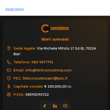
Read More
Dati aziendali
Sede legale:
Via Michele Mitolo 17 Scl.B, 70124
Bari
Telefono:
080 9877791
Email:
info@360consulenza.com
PEC:
360consulenzasrl@pec.it
Capitale sociale:
€ 100.000,00 i.v.
P.IVA:
08593290722