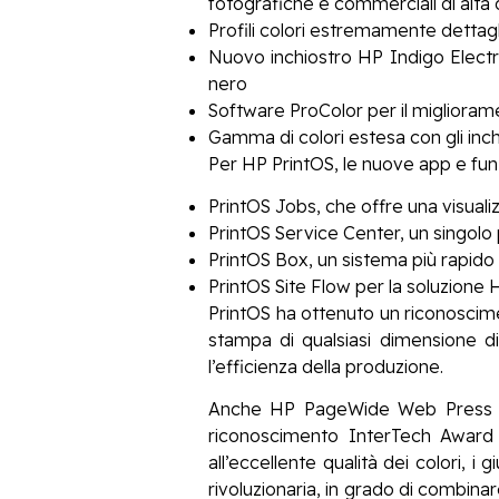
fotografiche e commerciali di alta 
Profili colori estremamente dettagl
Nuovo inchiostro HP Indigo ElectroI
nero
Software ProColor per il migliora
Gamma di colori estesa con gli inch
Per HP PrintOS, le nuove app e fun
PrintOS Jobs, che offre una visualiz
PrintOS Service Center, un singolo p
PrintOS Box, un sistema più rapido p
PrintOS Site Flow per la soluzione
PrintOS ha ottenuto un riconoscime
stampa di qualsiasi dimensione d
l’efficienza della produzione.
Anche HP PageWide Web Press T49
riconoscimento InterTech Award 2
all’eccellente qualità dei colori, 
rivoluzionaria, in grado di combinar