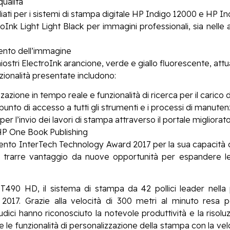
qualità
iati per i sistemi di stampa digitale HP Indigo 12000 e HP I
nk Light Light Black per immagini professionali, sia nelle a
mento dell’immagine
iostri ElectroInk arancione, verde e giallo fluorescente, attu
zionalità presentate includono:
zazione in tempo reale e funzionalità di ricerca per il carico d
unto di accesso a tutti gli strumenti e i processi di manutenz
er l’invio dei lavori di stampa attraverso il portale migliora
 HP One Book Publishing
nto InterTech Technology Award 2017 per la sua capacità di co
i trarre vantaggio da nuove opportunità per espandere le
0 HD, il sistema di stampa da 42 pollici leader nella p
017. Grazie alla velocità di 300 metri al minuto resa 
i giudici hanno riconosciuto la notevole produttività e la ris
e le funzionalità di personalizzazione della stampa con la vel