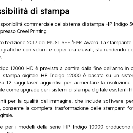
sibilità di stampa
 disponibilità commerciale del sistema di stampa HP Indigo 
i presso Creel Printing.
to l’edizione 2017 dei MUST SEE ‘EMs Award. La stampante 
ografiche con volumi e copertura elevati, sta rendendo pos
.
digo 12000 HD è prevista a partire dalla fine dell’anno in
i stampa digitale HP Indigo 12000 è basata su un sistem
a 12 raggi laser aggiuntivi per aumentare la risoluzione 
bile come upgrade per i sistemi di stampa digitale esistenti
nti per la qualità dell’immagine, che include software pe
ve, consente la completa trasformazione delle stampanti fot
gitale.
re per i modelli della serie HP Indigo 10000 producono migl