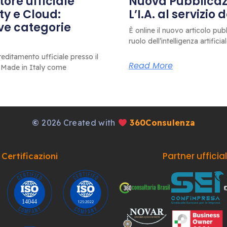
ore ufficiale
Nuova Pubblicazi
ty e Cloud:
L’I.A. al servizio
ove categorie
È online il nuovo articolo pub
ruolo dell’intelligenza artificia
editamento ufficiale presso il
Read More
 Made in Italy come
©
2026 Created with
360Consulenza
Partner ufficia
Certificazioni