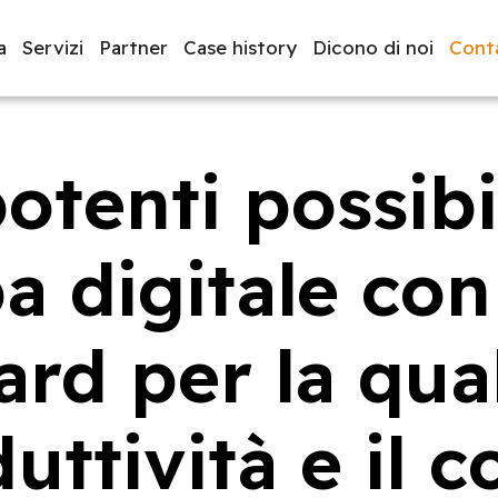
a
Servizi
Partner
Case history
Dicono di noi
Conta
otenti possibil
luppo software
BeeProd
a digitale con
rd per la qual
uttività e il c