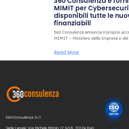
360 Consulenza è fornit
MIMIT per Cybersecuri
disponibili tutte le nu
finanziabili
360 Consulenza annuncia il proprio accr
MIMIT – Ministero delle Imprese e del
Read More
360Consulenza S.r.l.
Sede Legale: Via Michele Mitolo 17 Scl.B, 70124 Bari