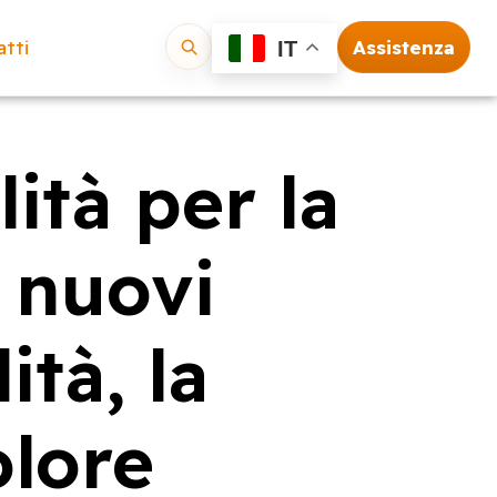
tti
Assistenza
IT
Vai
ità per la
 nuovi
ità, la
olore