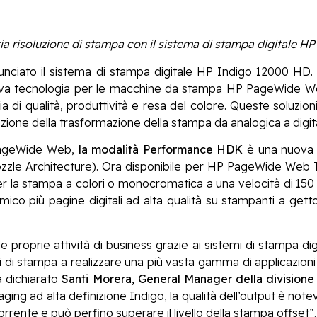
ria risoluzione di stampa con il sistema di stampa digitale 
nciato il sistema di stampa digitale HP Indigo 12000 HD. 
ova tecnologia per le macchine da stampa HP PageWide W
ia di qualità, produttività e resa del colore. Queste soluzio
azione della trasformazione della stampa da analogica a digit
PageWide Web,
la modalità Performance HDK
è una nuova t
zle Architecture). Ora disponibile per HP PageWide Web
r la stampa a colori o monocromatica a una velocità di 150
o più pagine digitali ad alta qualità su stampanti a getto d’
 proprie attività di business grazie ai sistemi di stampa d
izi di stampa a realizzare una più vasta gamma di applicazio
ha dichiarato
Santi Morera, General Manager della divisione
ging ad alta definizione Indigo, la qualità dell’output è not
orrente e può perfino superare il livello della stampa offset”.