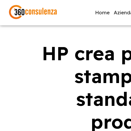
Home
Aziend
HP crea p
GDPR
NIS2
Bandi
ISO 27001
Svi
stamp
Inizia a digitare per visualizzare le pagine consigliate.
standa
prod