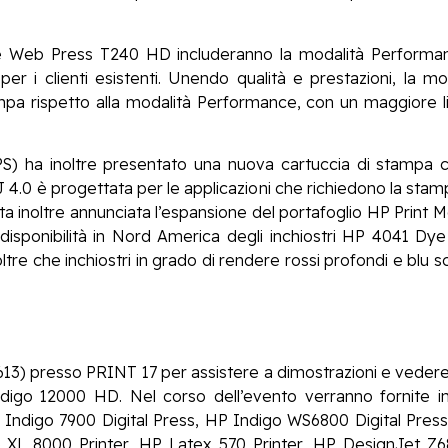
de Web Press T240 HD includeranno la modalità Perform
er i clienti esistenti. Unendo qualità e prestazioni, la 
mpa rispetto alla modalità Performance, con un maggiore liv
PS) ha inoltre presentato una nuova cartuccia di stampa c
4.0 è progettata per le applicazioni che richiedono la stampa
ata inoltre annunciata l’espansione del portafoglio HP Print Mo
n la disponibilità in Nord America degli inchiostri HP 4041
e che inchiostri in grado di rendere rossi profondi e blu scur
 (613) presso PRINT 17 per assistere a dimostrazioni e veder
digo 12000 HD. Nel corso dell’evento verranno fornite in
 Indigo 7900 Digital Press, HP Indigo WS6800 Digital Press
XL 8000 Printer, HP Latex 570 Printer, HP DesignJet Z6