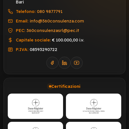
Bari
Telefono:
080 9877791
Email:
info@360consulenza.com
PEC:
360consulenzasrl@pec.it
Capitale sociale:
€ 100.000,00 i.v.
P.IVA:
08593290722
Certificazioni