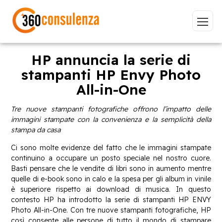
HP annuncia la serie di
stampanti HP Envy Photo
All-in-One
Vai
Tre nuove stampanti fotografiche offrono l’impatto delle
immagini stampate con la convenienza e la semplicità della
stampa da casa
Ci sono molte evidenze del fatto che le immagini stampate
GDPR
NIS2
Bandi
ISO 27001
continuino a occupare un posto speciale nel nostro cuore.
Sviluppo software
BeeProd
Basti pensare che le vendite di libri sono in aumento mentre
quelle di e-book sono in calo e la spesa per gli album in vinile
Inizia a digitare per visualizzare le pagine consigliate.
è superiore rispetto ai download di musica. In questo
contesto HP ha introdotto la serie di stampanti HP ENVY
Photo All-in-One. Con tre nuove stampanti fotografiche, HP
così consente alle persone di tutto il mondo di stampare