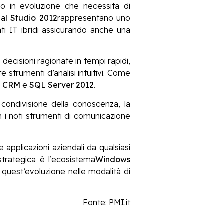
ivo in evoluzione che necessita di
ual Studio 2012
rappresentano uno
ti IT ibridi assicurando anche una
decisioni ragionate in tempi rapidi,
strumenti d’analisi intuitivi. Come
s CRM
e
SQL Server 2012
.
a condivisione della conoscenza, la
n i noti strumenti di comunicazione
applicazioni aziendali da qualsiasi
strategica è l’ecosistema
Windows
 quest’evoluzione nelle modalità di
Fonte: PMI.it