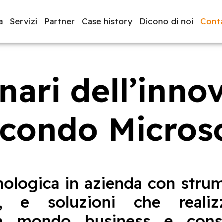
a
Servizi
Partner
Case history
Dicono di noi
Conta
enari dell’inno
luppo software
BeeProd
condo Micros
ologica in azienda con stru
le, e soluzioni che reali
ra mondo business e consu