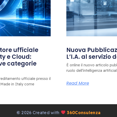
ore ufficiale
Nuova Pubblicazi
ty e Cloud:
L’I.A. al servizio
ove categorie
È online il nuovo articolo pub
ruolo dell’intelligenza artificia
editamento ufficiale presso il
Read More
 Made in Italy come
©
2026 Created with
360Consulenza