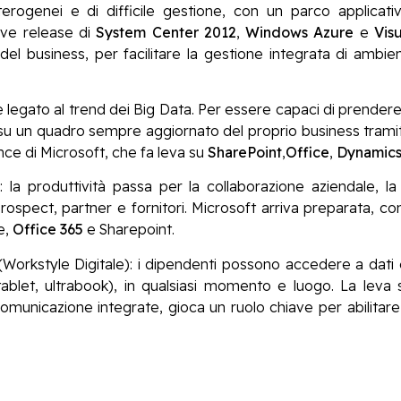
terogenei e di difficile gestione, con un parco applicat
ve release di
System Center 2012
,
Windows Azure
e
Vis
el business, per facilitare la gestione integrata di ambien
legato al trend dei Big Data. Per essere capaci di prendere 
 un quadro sempre aggiornato del proprio business tramite 
nce di Microsoft, che fa leva su
SharePoint
,
Office
,
Dynamic
e
: la produttività passa per la collaborazione aziendale, l
prospect, partner e fornitori. Microsoft arriva preparata, co
e,
Office 365
e Sharepoint.
Workstyle Digitale): i dipendenti possono accedere a dati e 
ablet, ultrabook), in qualsiasi momento e luogo. La leva 
omunicazione integrate, gioca un ruolo chiave per abilitare