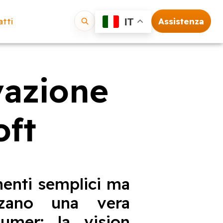
tti
Assistenza
IT
Vai
vazione
oft
menti semplici ma
zzano una vera
mer: la vision