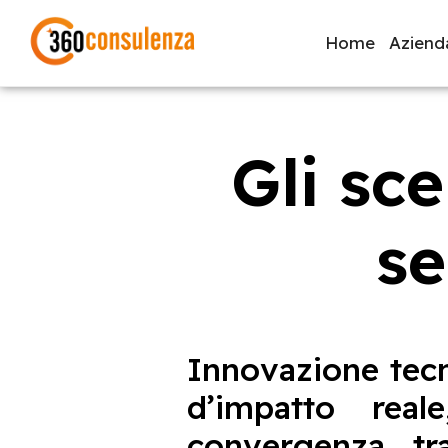
Home
Aziend
Gli sc
GDPR
NIS2
Bandi
ISO 27001
Svi
se
Inizia a digitare per visualizzare le pagine consigliate.
Innovazione tecn
d’impatto rea
convergenza t