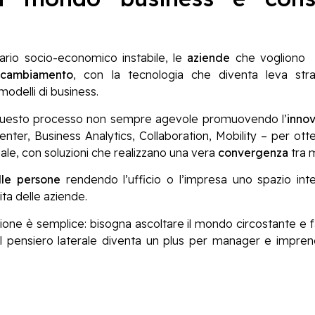
ario socio-economico instabile, le
aziende
che vogliono 
i
cambiamento
, con la tecnologia che diventa leva stra
odelli di business.
 questo processo non sempre agevole promuovendo l’
inno
ter, Business Analytics, Collaboration, Mobility – per ott
ale, con soluzioni che realizzano una vera
convergenza
tra 
lle persone
rendendo l’ufficio o l’impresa uno spazio int
ta delle aziende.
azione è semplice: bisogna ascoltare il mondo circostante e 
Il pensiero laterale diventa un plus per manager e impren