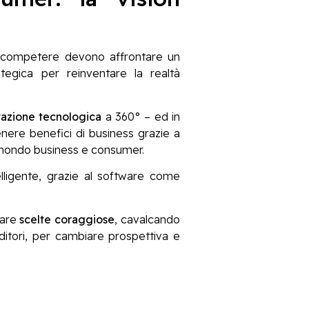
competere devono affrontare un
tegica per reinventare la realtà
vazione tecnologica
a 360° – ed in
enere benefici di business grazie a
mondo business e consumer.
elligente, grazie al software come
fare
scelte coraggiose
, cavalcando
ditori, per cambiare prospettiva e