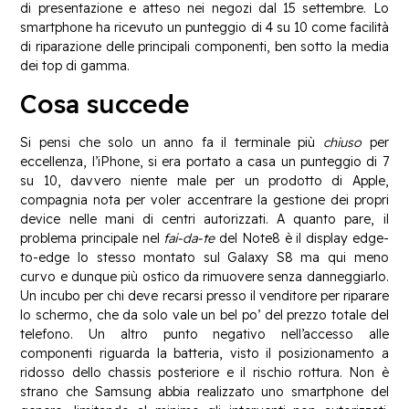
di presentazione e atteso nei negozi dal 15 settembre. Lo
smartphone ha ricevuto un punteggio di 4 su 10 come facilità
di riparazione delle principali componenti, ben sotto la media
dei top di gamma.
Cosa succede
Si pensi che solo un anno fa il terminale più
chiuso
per
eccellenza, l’iPhone, si era portato a casa un punteggio di 7
su 10, davvero niente male per un prodotto di Apple,
compagnia nota per voler accentrare la gestione dei propri
device nelle mani di centri autorizzati. A quanto pare, il
problema principale nel
fai-da-te
del Note8 è il display edge-
to-edge lo stesso montato sul Galaxy S8 ma qui meno
curvo e dunque più ostico da rimuovere senza danneggiarlo.
Un incubo per chi deve recarsi presso il venditore per riparare
lo schermo, che da solo vale un bel po’ del prezzo totale del
telefono. Un altro punto negativo nell’accesso alle
componenti riguarda la batteria, visto il posizionamento a
ridosso dello chassis posteriore e il rischio rottura. Non è
strano che Samsung abbia realizzato uno smartphone del