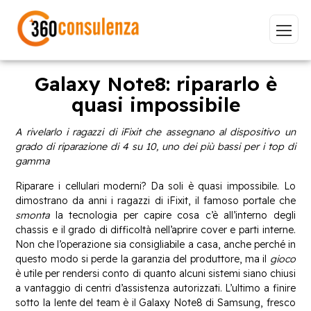
Galaxy Note8: ripararlo è
quasi impossibile
Vai
A rivelarlo i ragazzi di iFixit che assegnano al dispositivo un
grado di riparazione di 4 su 10, uno dei più bassi per i top di
gamma
Riparare i cellulari moderni? Da soli è quasi impossibile. Lo
dimostrano da anni i ragazzi di iFixit, il famoso portale che
GDPR
NIS2
Bandi
ISO 27001
smonta
la tecnologia per capire cosa c’è all’interno degli
chassis e il grado di difficoltà nell’aprire cover e parti interne.
Sviluppo software
BeeProd
Non che l’operazione sia consigliabile a casa, anche perché in
questo modo si perde la garanzia del produttore, ma il
gioco
Inizia a digitare per visualizzare le pagine consigliate.
è utile per rendersi conto di quanto alcuni sistemi siano chiusi
a vantaggio di centri d’assistenza autorizzati. L’ultimo a finire
sotto la lente del team è il Galaxy Note8 di Samsung, fresco