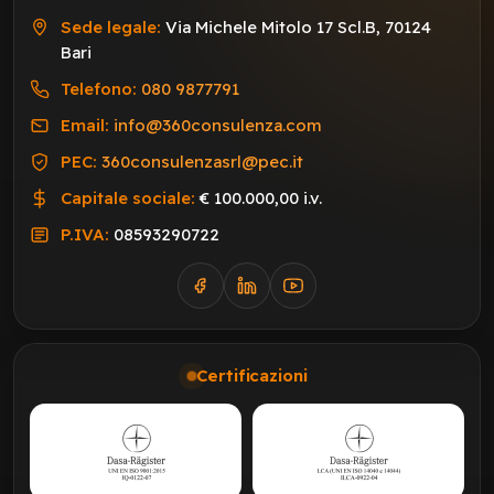
Sede legale:
Via Michele Mitolo 17 Scl.B, 70124
Bari
Telefono:
080 9877791
Email:
info@360consulenza.com
PEC:
360consulenzasrl@pec.it
Capitale sociale:
€ 100.000,00 i.v.
P.IVA:
08593290722
Certificazioni