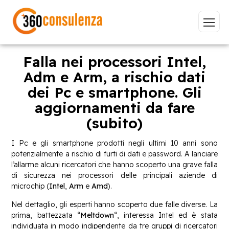
Falla nei processori Intel,
Adm e Arm, a rischio dati
dei Pc e smartphone. Gli
Vai
aggiornamenti da fare
(subito)
I Pc e gli smartphone prodotti negli ultimi 10 anni sono
potenzialmente a rischio di furti di dati e password. A lanciare
GDPR
NIS2
Bandi
ISO 27001
l’allarme alcuni ricercatori che hanno scoperto una grave falla
Sviluppo software
BeeProd
di sicurezza nei processori delle principali aziende di
microchip (
Intel
,
Arm
e
Amd
).
Inizia a digitare per visualizzare le pagine consigliate.
Nel dettaglio, gli esperti hanno scoperto due falle diverse. La
prima, battezzata “
Meltdown
“, interessa Intel ed è stata
individuata in modo indipendente da tre gruppi di ricercatori