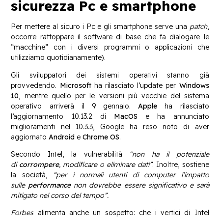
sicurezza Pc e smartphone
Per mettere al sicuro i Pc e gli smartphone serve una
patch
,
occorre rattoppare il software di base che fa dialogare le
“macchine” con i diversi programmi o applicazioni che
utilizziamo quotidianamente).
Gli sviluppatori dei sistemi operativi stanno già
provvedendo.
Microsoft
ha rilasciato l’update per
Windows
10
, mentre quello per le versioni più vecchie del sistema
operativo arriverà il 9 gennaio.
Apple
ha rilasciato
l’aggiornamento 10.13.2 di
MacOS
e ha annunciato
miglioramenti nel 10.3.3, Google ha reso noto di aver
aggiornato
Android
e
Chrome OS
.
Secondo Intel, la vulnerabilità
“non ha il potenziale
di
corrompere
, modificare o eliminare dati”
. Inoltre, sostiene
la società,
“per i normali utenti di computer l’impatto
sulle
performance
non dovrebbe essere significativo e sarà
mitigato nel corso del tempo”.
Forbes
alimenta anche un sospetto: che i vertici di Intel