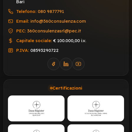
Bari
Telefono:
080 9877791
Email:
info@360consulenza.com
PEC:
360consulenzasrl@pec.it
Capitale sociale:
€ 100.000,00 i.v.
P.IVA:
08593290722
Certificazioni