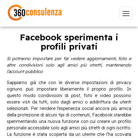
Facebook sperimenta i
profili privati
Vai
Si potranno impostare per far vedere aggiornamenti, foto e
altre condivisioni solo agli amici più stretti, mantenendo
l’account pubblico
Sappiamo già che con le diverse impostazioni di privacy
ognuno può impostare liberamente il proprio profilo. In
GDPR
NIS2
Bandi
ISO 27001
questo modo condivisioni di post, foto e video possono
essere visti da tutti, solo dagli amici o addirittura da utenti
Sviluppo software
BeeProd
selezionati. Per rendere l’esperienza social ancora più amica
della protezione di alcuni tipi di contenuti, Facebook starebbe
Inizia a digitare per visualizzare le pagine consigliate.
sperimentando una nuova funzione con cui creare un profilo
personale accessibile solo agli amici più stretti di ogni iscritto.
La funzione è stata scoperta da un utente che l’ha scovata