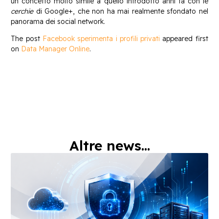
un concetto molto simile a quello introdotto anni fa con le
cerchie
di Google+, che non ha mai realmente sfondato nel
panorama dei social network.
The post
Facebook sperimenta i profili privati
appeared first
on
Data Manager Online
.
Altre news...