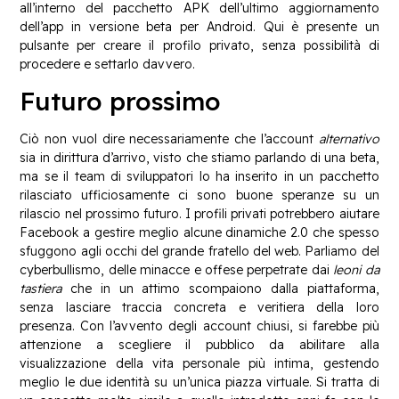
all’interno del pacchetto APK dell’ultimo aggiornamento
dell’app in versione beta per Android. Qui è presente un
pulsante per creare il profilo privato, senza possibilità di
procedere e settarlo davvero.
Futuro prossimo
Ciò non vuol dire necessariamente che l’account
alternativo
sia in dirittura d’arrivo, visto che stiamo parlando di una beta,
ma se il team di sviluppatori lo ha inserito in un pacchetto
rilasciato ufficiosamente ci sono buone speranze su un
rilascio nel prossimo futuro. I profili privati potrebbero aiutare
Facebook a gestire meglio alcune dinamiche 2.0 che spesso
sfuggono agli occhi del grande fratello del web. Parliamo del
cyberbullismo, delle minacce e offese perpetrate dai
leoni da
tastiera
che in un attimo scompaiono dalla piattaforma,
senza lasciare traccia concreta e veritiera della loro
presenza. Con l’avvento degli account chiusi, si farebbe più
attenzione a scegliere il pubblico da abilitare alla
visualizzazione della vita personale più intima, gestendo
meglio le due identità su un’unica piazza virtuale. Si tratta di