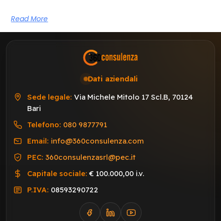
Read More
Dati aziendali
Sede legale:
Via Michele Mitolo 17 Scl.B, 70124
Bari
Telefono:
080 9877791
Email:
info@360consulenza.com
PEC:
360consulenzasrl@pec.it
Capitale sociale:
€ 100.000,00 i.v.
P.IVA:
08593290722