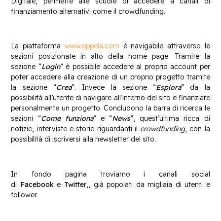
Digitale, permette alle scuole di accedere a canali di
finanziamento alternativi come il crowdfunding.
La piattaforma
www.eppela.com
è navigabile attraverso le
sezioni posizionate in alto della home page. Tramite la
sezione “
Login
” è possibile accedere al proprio account per
poter accedere alla creazione di un proprio progetto tramite
la sezione “
Crea
”. Invece la sezione “
Esplora
” da la
possibilità all’utente di navigare all’interno del sito e finanziare
personalmente un progetto. Concludono la barra di ricerca le
sezioni “
Come funziona
” e “
News
”, quest’ultima ricca di
notizie, interviste e storie riguardanti il
crowdfunding
, con la
possibilità di iscriversi alla newsletter del sito.
In fondo pagina troviamo i canali social
di
Facebook
e
Twitter
,, già popolati da migliaia di utenti e
follower.