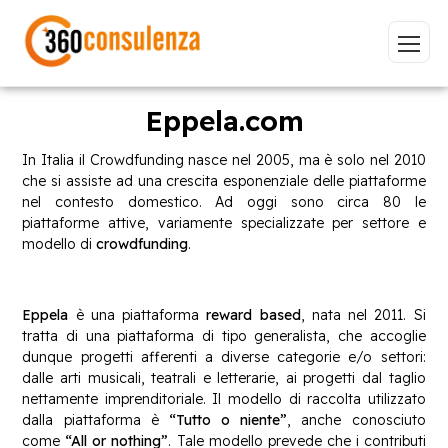
Eppela.com
In Italia il Crowdfunding nasce nel 2005, ma è solo nel 2010
che si assiste ad una crescita esponenziale delle piattaforme
Vai
nel contesto domestico. Ad oggi sono circa 80 le
piattaforme attive, variamente specializzate per settore e
modello di
crowdfunding
.
GDPR
NIS2
Bandi
ISO 27001
Eppela
è una piattaforma
reward based
, nata nel 2011. Si
tratta di una piattaforma di tipo generalista, che accoglie
Sviluppo software
BeeProd
dunque progetti afferenti a diverse categorie e/o settori:
dalle arti musicali, teatrali e letterarie, ai progetti dal taglio
Inizia a digitare per visualizzare le pagine consigliate.
nettamente imprenditoriale. Il modello di raccolta utilizzato
dalla piattaforma è
“Tutto o niente”
, anche conosciuto
come
“All or nothing”
. Tale modello prevede che i contributi