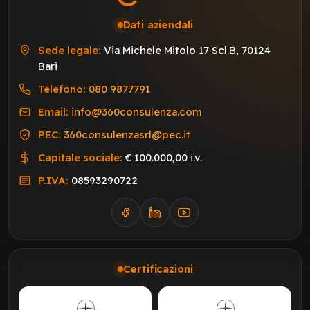
Dati aziendali
Sede legale:
Via Michele Mitolo 17 Scl.B, 70124
Bari
Telefono:
080 9877791
Email:
info@360consulenza.com
PEC:
360consulenzasrl@pec.it
Capitale sociale:
€ 100.000,00 i.v.
P.IVA:
08593290722
Certificazioni