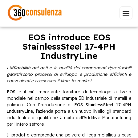
EOS introduce EOS
StainlessSteel 17-4PH
IndustryLine
Vai
L’affidabilità dei dati e la qualità dei componenti riproducibili
garantiscono processi di sviluppo e produzione efficienti e
convenienti e accelerano il time-to-market
EOS
è il più importante fornitore di tecnologie a livello
GDPR
NIS2
Bandi
ISO 27001
mondiale nel campo della stampa 3D industriale di metalli e
Sviluppo software
BeeProd
polimeri. Con l’introduzione di
EOS StainlessSteel 17-4PH
IndustryLine,
l’azienda porta a un nuovo livello gli standard
Inizia a digitare per visualizzare le pagine consigliate.
industriali e di qualità nell’ambito dell’Additive Manufacturing
per l’intero settore.
Il prodotto comprende una polvere di lega metallica a base