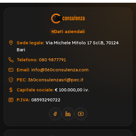
Dati aziendali
Sede legale:
Via Michele Mitolo 17 Scl.B, 70124
Bari
Telefono:
080 9877791
Email:
info@360consulenza.com
PEC:
360consulenzasrl@pec.it
Capitale sociale:
€ 100.000,00 i.v.
P.IVA:
08593290722