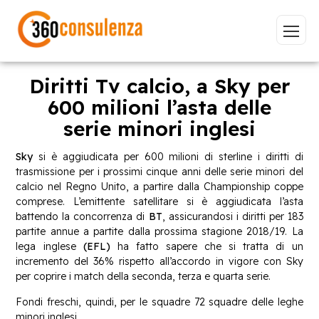
Diritti Tv calcio, a Sky per
600 milioni l’asta delle
serie minori inglesi
Vai
Sky
si è aggiudicata per 600 milioni di sterline i diritti di
trasmissione per i prossimi cinque anni delle serie minori del
calcio nel Regno Unito, a partire dalla Championship coppe
comprese. L’emittente satellitare si è aggiudicata l’asta
GDPR
NIS2
Bandi
ISO 27001
battendo la concorrenza di
BT
, assicurandosi i diritti per 183
partite annue a partite dalla prossima stagione 2018/19. La
Sviluppo software
BeeProd
lega inglese
(EFL)
ha fatto sapere che si tratta di un
incremento del 36% rispetto all’accordo in vigore con Sky
Inizia a digitare per visualizzare le pagine consigliate.
per coprire i match della seconda, terza e quarta serie.
Fondi freschi, quindi, per le squadre 72 squadre delle leghe
minori inglesi.