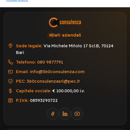
Dati aziendali
Sede legale:
Via Michele Mitolo 17 Scl.B, 70124
Bari
Telefono:
080 9877791
Email:
info@360consulenza.com
PEC:
360consulenzasrl@pec.it
Capitale sociale:
€ 100.000,00 i.v.
P.IVA:
08593290722