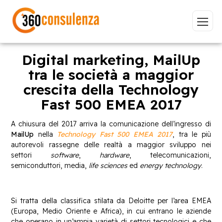
Digital marketing, MailUp
tra le società a maggior
crescita della Technology
Vai
Fast 500 EMEA 2017
A chiusura del 2017 arriva la comunicazione dell’ingresso di
MailUp
nella
Technology Fast 500 EMEA 2017
, tra le più
autorevoli rassegne delle realtà a maggior sviluppo nei
GDPR
NIS2
Bandi
ISO 27001
settori
software
,
hardware
, telecomunicazioni,
semiconduttori, media,
life sciences
ed
energy technology
.
Sviluppo software
BeeProd
Inizia a digitare per visualizzare le pagine consigliate.
Si tratta della classifica stilata da Deloitte per l’area EMEA
(Europa, Medio Oriente e Africa), in cui entrano le aziende
che operano in un’ampia varietà di settori tecnologici e che