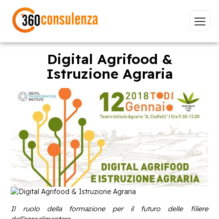
Digital Agrifood &
Istruzione Agraria
Vai
GDPR
NIS2
Bandi
ISO 27001
Sviluppo software
BeeProd
Inizia a digitare per visualizzare le pagine consigliate.
Il ruolo della formazione per il futuro delle filiere