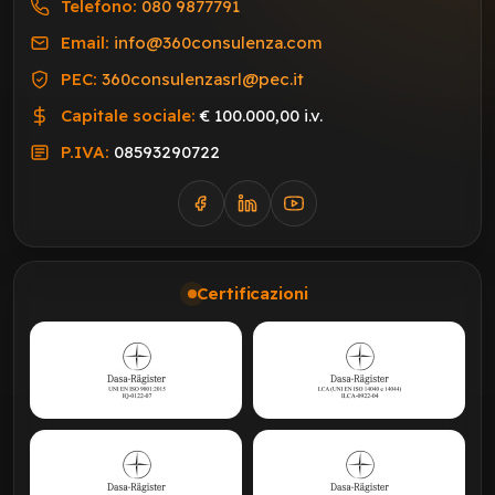
Telefono:
080 9877791
Email:
info@360consulenza.com
PEC:
360consulenzasrl@pec.it
Capitale sociale:
€ 100.000,00 i.v.
P.IVA:
08593290722
Certificazioni