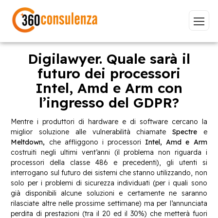
Digilawyer. Quale sarà il
futuro dei processori
Intel, Amd e Arm con
Vai
l’ingresso del GDPR?
Mentre i produttori di hardware e di software cercano la
miglior soluzione alle vulnerabilità chiamate
Spectre
e
Meltdown,
che affliggono i processori
Intel, Amd e Arm
GDPR
NIS2
Bandi
ISO 27001
costruiti negli ultimi vent’anni (il problema non riguarda i
processori della classe 486 e precedenti), gli utenti si
Sviluppo software
BeeProd
interrogano sul futuro dei sistemi che stanno utilizzando, non
solo per i problemi di sicurezza individuati (per i quali sono
Inizia a digitare per visualizzare le pagine consigliate.
già disponibili alcune soluzioni e certamente ne saranno
rilasciate altre nelle prossime settimane) ma per l’annunciata
perdita di prestazioni (tra il 20 ed il 30%) che metterà fuori