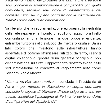
Parlamento italiano nel produrre una norma che creerebbe
solo problemi di sovrapposizione e compatibilità con quella
comunitaria, secondo una logica di differenziazione del
contesto nazionale, in pieno contrasto con la costruzione del
Mercato unico delle telecomunicazioni
”.
Va rilevato che la regolamentazione europea sulla neutralità
della rete rappresenta il punto di equilibrio raggiunto a livello
comunitario in una tensione tra due opposte esigenze,
entrambe funzionali allo sviluppo del mercato digitale. Da un
lato coloro che investono sulle infrastrutture hanno
aspettative di poterne ottimizzare l’utilizzo; dall’altro, i servizi
digitali chiedono di godere di un generale principio di non
discriminazione sulle reti. L’approfondito dibattito svolto nelle
sedi internazionali ha condotto al Regolamento noto come
Telecom Single Market.
“
Non si ravvisa alcun motivo
– conclude il Presidente di
Asstel –
per mettere in discussione un corpus normativo
comunitario capace di bilanciare diverse esigenze e che per
questo costituisce il paradigma di riferimento per le condotte
di tutti gli attori del digitale in Ue
”.