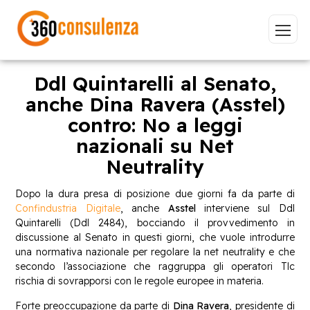
Ddl Quintarelli al Senato,
anche Dina Ravera (Asstel)
contro: No a leggi
Vai
nazionali su Net
Neutrality
Dopo la dura presa di posizione due giorni fa da parte di
Confindustria Digitale
, anche
Asstel
interviene sul Ddl
GDPR
NIS2
Bandi
ISO 27001
Quintarelli (Ddl 2484), bocciando il provvedimento in
Sviluppo software
BeeProd
discussione al Senato in questi giorni, che vuole introdurre
una normativa nazionale per regolare la net neutrality e che
Inizia a digitare per visualizzare le pagine consigliate.
secondo l’associazione che raggruppa gli operatori Tlc
rischia di sovrapporsi con le regole europee in materia.
Forte preoccupazione da parte di
Dina Ravera
, presidente di