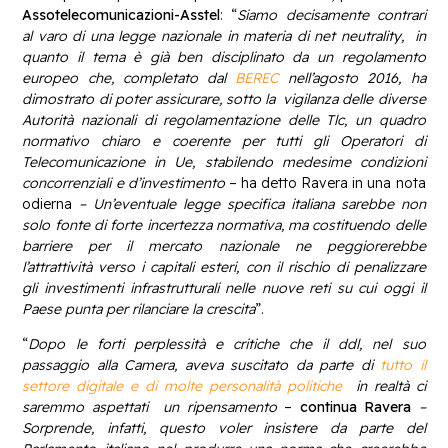
Assotelecomunicazioni-Asstel
: “
Siamo decisamente contrari
al varo di una legge nazionale in materia di net neutrality, in
quanto il tema è già ben disciplinato da un regolamento
europeo che, completato dal
BEREC
nell’agosto 2016, ha
dimostrato di poter assicurare, sotto la vigilanza delle diverse
Autorità nazionali di regolamentazione delle Tlc, un quadro
normativo chiaro e coerente per tutti gli Operatori di
Telecomunicazione in Ue, stabilendo medesime condizioni
concorrenziali e d’investimento
– ha detto Ravera in una nota
odierna
– Un’eventuale legge specifica italiana sarebbe non
solo fonte di forte incertezza normativa, ma costituendo delle
barriere per il mercato nazionale ne peggiorerebbe
l’attrattività verso i capitali esteri, con il rischio di penalizzare
gli investimenti infrastrutturali nelle nuove reti su cui oggi il
Paese punta per rilanciare la crescita
”.
“
Dopo le forti perplessità e critiche che il ddl, nel suo
passaggio alla Camera, aveva suscitato da parte di
tutto il
settore digitale e di molte personalità politiche
in realtà ci
saremmo aspettati un ripensamento
–
continua Ravera
–
Sorprende, infatti, questo voler insistere da parte del