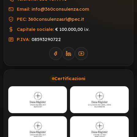
Email:
info@360consulenza.com
PEC:
360consulenzasrl@pec.it
Capitale sociale:
€ 100.000,00 i.v.
P.IVA:
08593290722
Certificazioni