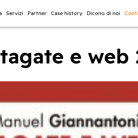
a
Servizi
Partner
Case history
Dicono di noi
Conta
tagate e web 
luppo software
BeeProd