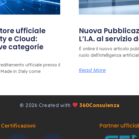
ore ufficiale
Nuova Pubblicazi
ty e Cloud:
L’I.A. al servizio
ove categorie
È online il nuovo articolo pub
ruolo dell’intelligenza artificia
editamento ufficiale presso il
Read More
 Made in Italy come
©
2026 Created with
360Consulenza
Partner ufficia
Certificazioni