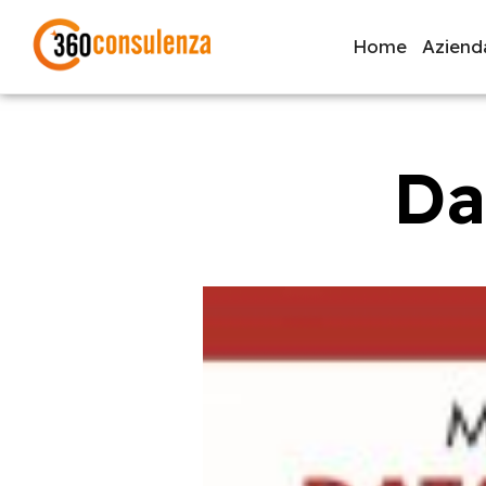
Home
Aziend
Da
GDPR
NIS2
Bandi
ISO 27001
Svi
Inizia a digitare per visualizzare le pagine consigliate.