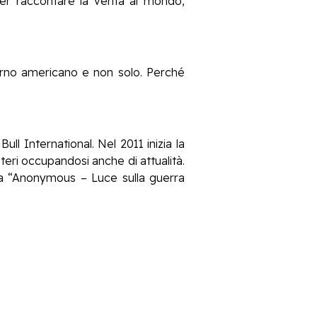
er raccontare la verità al mondo,
verno americano e non solo. Perché
ull International. Nel 2011 inizia la
teri occupandosi anche di attualità.
sta “Anonymous – Luce sulla guerra