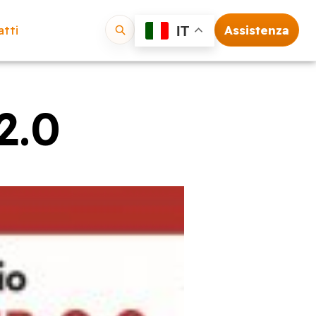
tti
Assistenza
IT
Vai
2.0