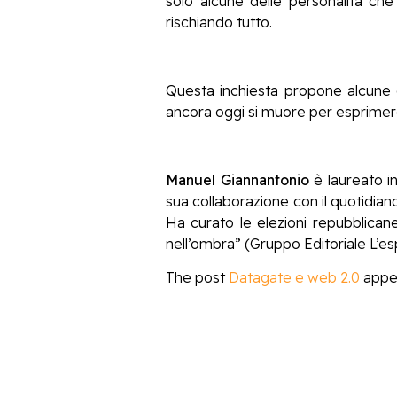
solo alcune delle personalità ch
rischiando tutto.
Questa inchiesta propone alcune d
ancora oggi si muore per esprimer
Manuel Giannantonio
è laureato i
sua collaborazione con il quotidian
Ha curato le elezioni repubblican
nell’ombra” (Gruppo Editoriale L’es
The post
Datagate e web 2.0
appea