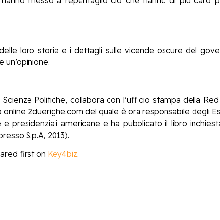
e hanno messo a repentaglio ciò che hanno di più caro p
elle loro storie e i dettagli sulle vicende oscure del go
e un’opinione.
n Scienze Politiche, collabora
con l’ufficio stampa della Red B
o online 2duerighe.com del quale è ora responsabile degli Es
e e presidenziali americane e ha pubblicato il libro inchie
presso S.p.A, 2013).
red first on
Key4biz
.