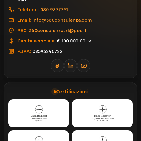
Telefono:
080 9877791
Email:
info@360consulenza.com
PEC:
360consulenzasrl@pec.it
Capitale sociale:
€ 100.000,00 i.v.
P.IVA:
08593290722
Certificazioni