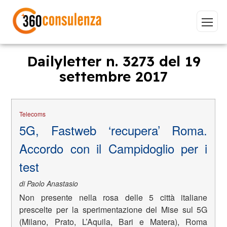
Dailyletter n. 3273 del 19
settembre 2017
Vai
Telecoms
5G, Fastweb ‘recupera’ Roma.
Accordo con il Campidoglio per i
GDPR
NIS2
Bandi
ISO 27001
test
Sviluppo software
BeeProd
di Paolo Anastasio
Inizia a digitare per visualizzare le pagine consigliate.
Non presente nella rosa delle 5 città italiane
prescelte per la sperimentazione del Mise sul 5G
(Milano, Prato, L’Aquila, Bari e Matera), Roma