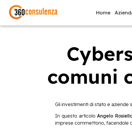
Home
Aziend
Cyberse
GDPR
NIS2
Bandi
ISO 27001
Svi
comuni c
Inizia a digitare per visualizzare le pagine consigliate.
Gli investimenti di stato e aziende 
In questo articolo
Angelo Rosiello
imprese commettono, facendole c