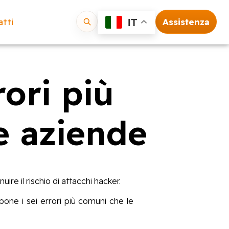
tti
Assistenza
IT
Vai
rori più
e aziende
re il rischio di attacchi hacker.
pone i sei errori più comuni che le