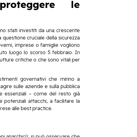
proteggere le
no stati investiti da una crescente
a questione cruciale della sicurezza
verni, imprese o famiglie vogliono
uto luogo lo scorso 5 febbraio. In
ture critiche o che sono vitali per
timenti governativi che mirino a
agire sulle aziende e sulla pubblica
ure essenziali – come del resto già
potenziali attacchi, a facilitare la
prese alle best practice.
pi anarchici), si può osservare che