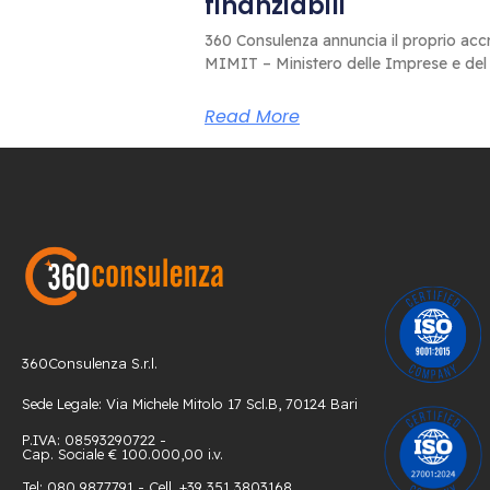
finanziabili
360 Consulenza annuncia il proprio accr
MIMIT – Ministero delle Imprese e del
Read More
360Consulenza S.r.l.
Sede Legale: Via Michele Mitolo 17 Scl.B, 70124 Bari
P.IVA: 08593290722 -
Cap. Sociale € 100.000,00 i.v.
Tel: 080 9877791 - Cell. +39 351 3803168