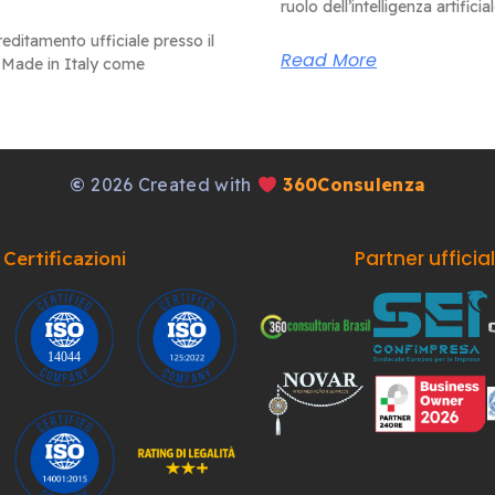
ruolo dell’intelligenza artificia
editamento ufficiale presso il
Read More
 Made in Italy come
©
2026 Created with
360Consulenza
Partner ufficia
Certificazioni