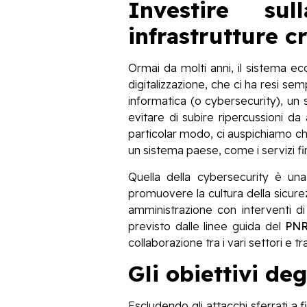
Investire su
infrastrutture cr
Ormai da molti anni, il sistema ec
digitalizzazione, che ci ha resi se
informatica (o cybersecurity), un
evitare di subire ripercussioni d
particolar modo, ci auspichiamo ch
un sistema paese, come i servizi fina
Quella della cybersecurity è un
promuovere la cultura della sicurez
amministrazione con interventi di 
previsto dalle linee guida del
PN
collaborazione tra i vari settori e 
Gli obiettivi de
Escludendo gli attacchi sferrati a