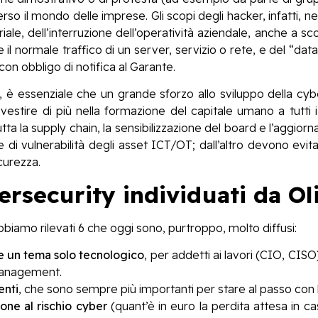
so il mondo delle imprese. Gli scopi degli hacker, infatti, n
riale, dell’interruzione dell’operatività aziendale, anche a s
e il normale traffico di un server, servizio o rete, e del “data
 con obbligo di notifica al Garante.
a, è essenziale che un grande sforzo allo sviluppo della c
estire di più nella formazione del capitale umano a tutti i l
a la supply chain, la sensibilizzazione del board e l’aggiorn
di vulnerabilità degli asset ICT/OT; dall’altro devono evi
curezza.
bersecurity individuati da 
bbiamo rilevati 6 che oggi sono, purtroppo, molto diffusi:
e un tema solo tecnologico
, per addetti ai lavori (CIO, CISO)
 management.
enti
, che sono sempre più importanti per stare al passo con la
one al rischio cyber
(quant’è in euro la perdita attesa in c