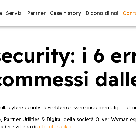
a
Servizi
Partner
Case history
Dicono di noi
Conta
curity: i 6 er
luppo software
BeeProd
ommessi dall
sulla cybersecurity dovrebbero essere incrementati per diminui
, Partner Utilities & Digital della società Oliver Wyman
es
adere vittima di
attacchi hacker
.