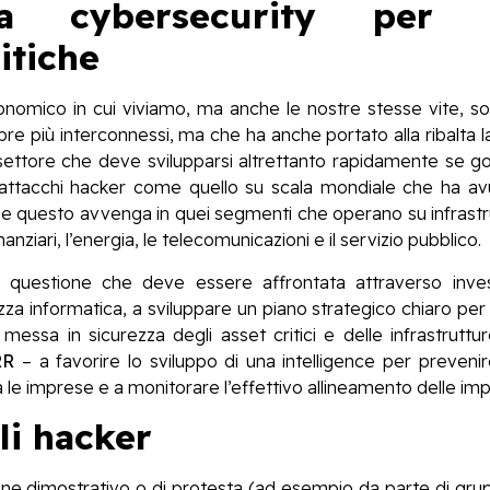
lla cybersecurity per 
itiche
onomico in cui viviamo, ma anche le nostre stesse vite, so
mpre più interconnessi, ma che ha anche portato alla ribalta l
 settore che deve svilupparsi altrettanto rapidamente se go
a attacchi hacker come quello su scala mondiale che ha av
e questo avvenga in quei segmenti che operano su infrastrut
nziari, l’energia, le telecomunicazioni e il servizio pubblico.
a questione che deve essere affrontata attraverso inves
za informatica, a sviluppare un piano strategico chiaro per 
messa in sicurezza degli asset critici e delle infrastrutt
RR
– a favorire lo sviluppo di una intelligence per prevenire 
tra le imprese e a monitorare l’effettivo allineamento delle im
gli hacker
 fine dimostrativo o di protesta (ad esempio da parte di grup