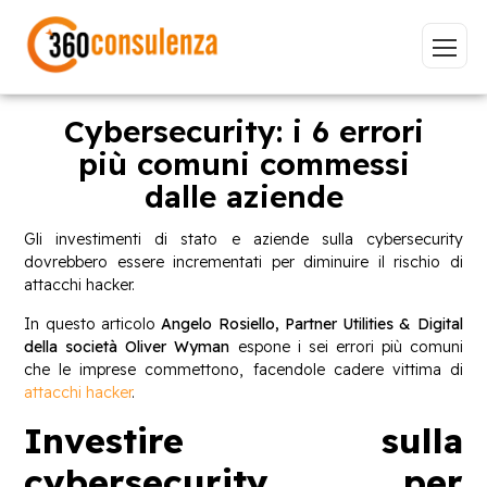
Cybersecurity: i 6 errori
più comuni commessi
dalle aziende
Vai
Gli investimenti di stato e aziende sulla cybersecurity
dovrebbero essere incrementati per diminuire il rischio di
attacchi hacker.
In questo articolo
Angelo Rosiello, Partner Utilities & Digital
GDPR
NIS2
Bandi
ISO 27001
della società Oliver Wyman
espone i sei errori più comuni
Sviluppo software
BeeProd
che le imprese commettono, facendole cadere vittima di
attacchi hacker
.
Inizia a digitare per visualizzare le pagine consigliate.
Investire sulla
cybersecurity per