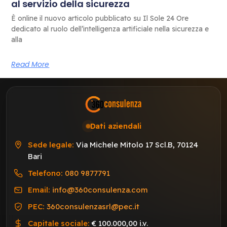
al servizio della sicurezza
È online il nuovo articolo pubblicato su Il Sole 24 Ore
dedicato al ruolo dell’intelligenza artificiale nella sicurezza e
alla
Read More
Dati aziendali
Sede legale:
Via Michele Mitolo 17 Scl.B, 70124
Bari
Telefono:
080 9877791
Email:
info@360consulenza.com
PEC:
360consulenzasrl@pec.it
Capitale sociale:
€ 100.000,00 i.v.