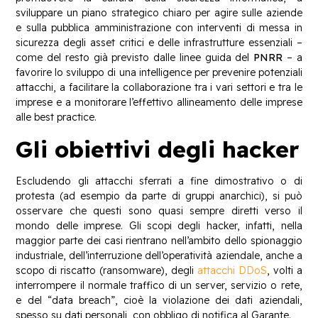
sviluppare un piano strategico chiaro per agire sulle aziende
e sulla pubblica amministrazione con interventi di messa in
sicurezza degli asset critici e delle infrastrutture essenziali –
come del resto già previsto dalle linee guida del
PNRR
– a
favorire lo sviluppo di una intelligence per prevenire potenziali
attacchi, a facilitare la collaborazione tra i vari settori e tra le
imprese e a monitorare l’effettivo allineamento delle imprese
alle best practice.
Gli obiettivi degli hacker
Escludendo gli attacchi sferrati a fine dimostrativo o di
protesta (ad esempio da parte di gruppi anarchici), si può
osservare che questi sono quasi sempre diretti verso il
mondo delle imprese. Gli scopi degli hacker, infatti, nella
maggior parte dei casi rientrano nell’ambito dello spionaggio
industriale, dell’interruzione dell’operatività aziendale, anche a
scopo di riscatto (ransomware), degli
attacchi DDoS
, volti a
interrompere il normale traffico di un server, servizio o rete,
e del “data breach”, cioè la violazione dei dati aziendali,
spesso su dati personali, con obbligo di notifica al Garante.