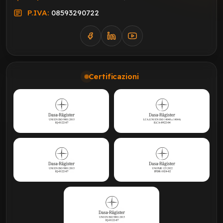
P.IVA:
08593290722
Certificazioni