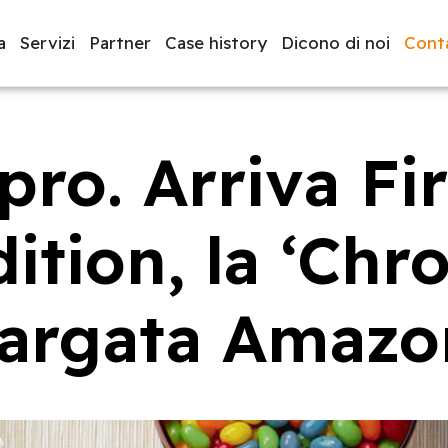
a
Servizi
Partner
Case history
Dicono di noi
Conta
ro. Arriva Fir
luppo software
BeeProd
dition, la ‘Chr
targata Amazo