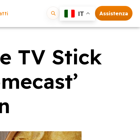
tti
Assistenza
IT
Vai
e TV Stick
omecast’
n