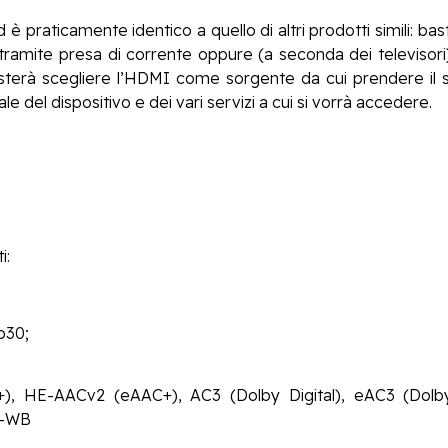
è praticamente identico a quello di altri prodotti simili: ba
tramite presa di corrente oppure (a seconda dei televisori
sterà scegliere l’HDMI come sorgente da cui prendere il seg
le del dispositivo e dei vari servizi a cui si vorrà accedere.
i:
p30;
, HE-AACv2 (eAAC+), AC3 (Dolby Digital), eAC3 (Dolby 
R-WB