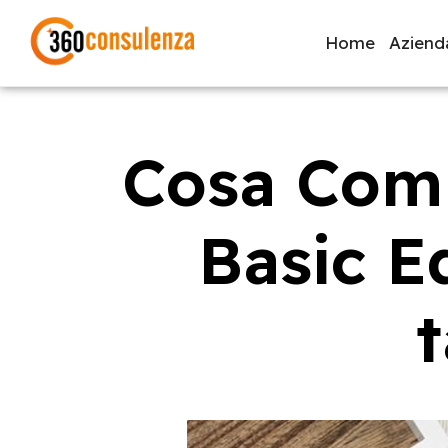
Home
Aziend
Cosa Comp
GDPR
NIS2
Bandi
ISO 27001
Svi
Basic E
Inizia a digitare per visualizzare le pagine consigliate.