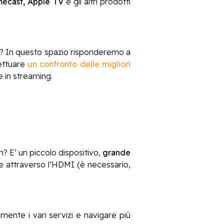
ecast, Apple TV
e gli altri prodotti
ta? In questo spazio risponderemo a
fettuare
un confronto delle migliori
e in streaming.
n? E’ un piccolo dispositivo,
grande
ne attraverso l’HDMI (è necessario,
ente i vari servizi e navigare più