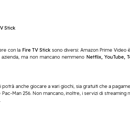
V Stick
dere con la
Fire TV Stick
sono diversi: Amazon Prime Video è s
ssa azienda, ma non mancano nemmeno
Netflix, YouTube, T
si potrà anche giocare a
v
ari giochi, sia gratuiti che a pagamen
Pac-Man 256. Non mancano, inoltre, i servizi di streaming
…