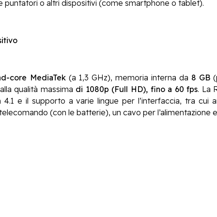
puntatori o altri dispositivi (come smartphone o tablet).
itivo
ad-core MediaTek
(a 1,3 GHz), memoria interna da
8 GB
(
 alla qualità massima
di 1080p (Full HD), fino a 60 fps
. La 
h 4.1 e il supporto a varie lingue per l’interfaccia, tra cui 
l telecomando (con le batterie), un cavo per l’alimentazione 