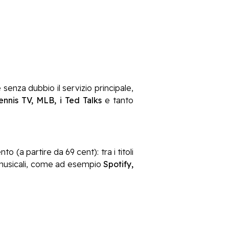
enza dubbio il servizio principale,
ennis TV, MLB, i Ted Talks
e tanto
to (a partire da 69 cent): tra i titoli
 musicali, come ad esempio
Spotify,