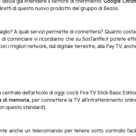
ascia già intendere il settore di riferimento:
Google Chrom
diretti di questo nuovo prodotto del gruppo di Bezos.
taglio? A quali servizi permette di connettersi? Quanto cos
di cominciare vi ricordiamo che su SosTariffe.it potete ef
on i migliori network, dal digitale terrestre, alla Pay TV, anch
trale dell’articolo di oggi: cos’è Fire TV Stick Basic Editio
a
di memoria
, per connettere la TV all’intrattenimento onli
on questo standard).
nte anche un telecomando per tenere sotto controllo facilm