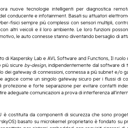
ora nuove tecnologie intelligenti per diagnostica remo
l conducente e infotainment. Basati su attuatori elettromecc
er-fisici sempre più complessi con sensori multipli, controll
on altri veicoli e il loro ambiente. Le loro funzioni poss
o motivo, le auto connesse stanno diventando bersaglio di atta
nto di Kaspersky Lab e AVL Software and Functions, Il ruolo
e più sicure
by-design
, indipendentemente dal software di ter
llo dei gateway di connessioni, connessa a più subnet e/o 
 che agisce come un singolo gateway sicuro per i flussi di co
 di protezione e forte separazione per evitare contatti indes
ire adeguate comunicazioni a prova di interferenza all’interno
 è costituita da componenti di sicurezza che sono progetta
rskyOS) basato su microkernel proprietario è fondato su prin