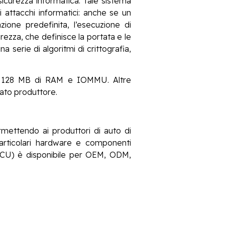
icurezza informatica. Tale sistema
 attacchi informatici: anche se un
ione predefinita, l’esecuzione di
rezza, che definisce la portata e le
 serie di algoritmi di crittografia,
on 128 MB di RAM e IOMMU. Altre
ato produttore.
rmettendo ai produttori di auto di
particolari hardware e componenti
 (SCU) è disponibile per OEM, ODM,