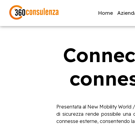
Home
Aziend
Connect
GDPR
NIS2
Bandi
ISO 27001
Svi
connes
Inizia a digitare per visualizzare le pagine consigliate.
Presentata al New Mobility World /
di sicurezza rende possibile una 
connesse esterne, consentendo la 