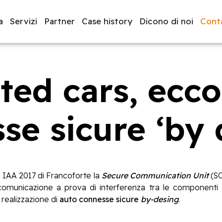
a
Servizi
Partner
Case history
Dicono di noi
Conta
ed cars, ecco
luppo software
BeeProd
se sicure ‘by 
 IAA 2017 di Francoforte la
Secure Communication Unit
(SC
comunicazione a prova di interferenza tra le componenti au
realizzazione di
auto connesse sicure
by-desing
.