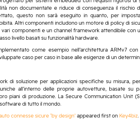
progettato per sistemi embedded con requisiti rigorosi di s
alità non documentate e riduce di conseguenza il rischio di
ettato, questo non sarà eseguito in quanto, per impostaz
bita. Altri componenti includono un motore di policy di sicu
a i vari componenti e un channel framework attendibile con una
sso livello basati su funzionalità hardware.
implementato come esempio nell’architettura ARMv7 c
luppate caso per caso in base alle esigenze di un determin
ork di soluzione per applicazioni specifiche su misura, pe
iche all’interno delle proprie autovetture, basate su 
i loro piani di produzione. La Secure Communication Unit
 software di tutto il mondo.
auto connesse sicure ‘by design’
appeared first on
Key4biz
.