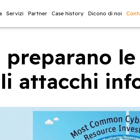
a
Servizi
Partner
Case history
Dicono di noi
Conta
 preparano le
luppo software
BeeProd
li attacchi inf