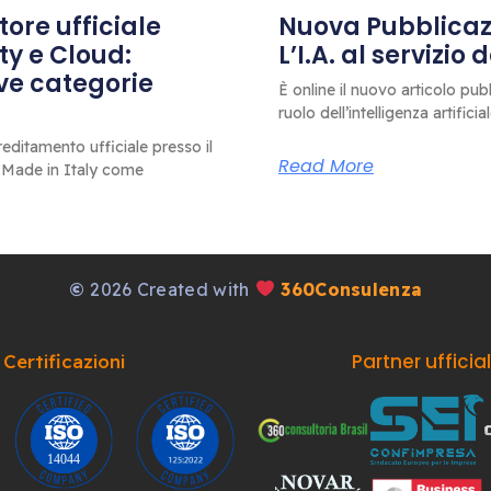
ore ufficiale
Nuova Pubblicazi
ty e Cloud:
L’I.A. al servizio
ove categorie
È online il nuovo articolo pub
ruolo dell’intelligenza artificia
editamento ufficiale presso il
Read More
 Made in Italy come
©
2026 Created with
360Consulenza
Partner ufficia
Certificazioni