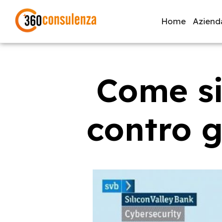
Home
Aziend
Come si
GDPR
NIS2
Bandi
ISO 27001
Svi
contro g
Inizia a digitare per visualizzare le pagine consigliate.