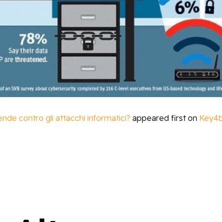
nde contro gli attacchi informatici?
appeared first on
Key4b