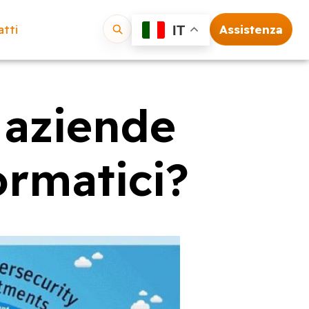
tti
Assistenza
IT
Vai
 aziende
ormatici?