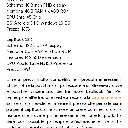
Schermo: 10.8 inch FHD display
Memoria: 4GB RAM + 64GB ROM
CPU: Intel X5 Chip
OS: Android 5.1 & Windows 10 OS
Prezzo: 167$
LapBook 12.3
Schermo: 12.3 inch 2K display
Memoria: 6GB RAM + 64 GB ROM
Features: M.2 SSD expansion
CPU: Apollo Lake N3450 Processor
Prezzo: 299$
Oltre ai
prezzi molto competitivi
e i
prodotti interessanti
,
Chuwi, offre la possibilità di partecipare a un
Giveaway
dove
è possibile
vincere uno dei tre nuovi LapBook Air
. Per
partecipare all’estrazione basterà recarsi alla
pagina ufficiale
,
iscriversi alla newsletter,
inserire il prezzo che pensate sia il
più per il LapBook air
e scrivere un breve commento con la
feature che trovate più interessante per questo prodotto.
Sarà così possibile partecipare all’estrazione e, se si ha
fortuna, vincere il nuovo LapBook Air di Chuwi.