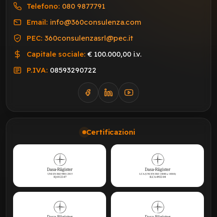
Telefono:
080 9877791
Email:
info@360consulenza.com
PEC:
360consulenzasrl@pec.it
Capitale sociale:
€ 100.000,00 i.v.
P.IVA:
08593290722
Certificazioni