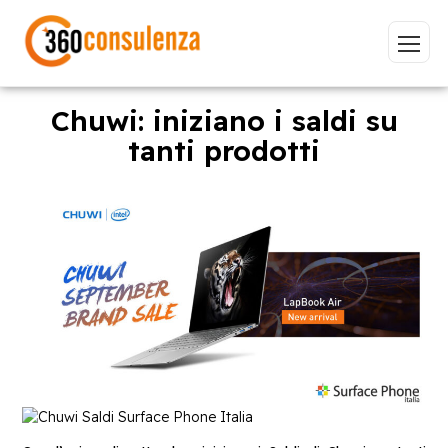
Chuwi: iniziano i saldi su
tanti prodotti
Vai
GDPR
NIS2
Bandi
ISO 27001
Sviluppo software
BeeProd
Inizia a digitare per visualizzare le pagine consigliate.