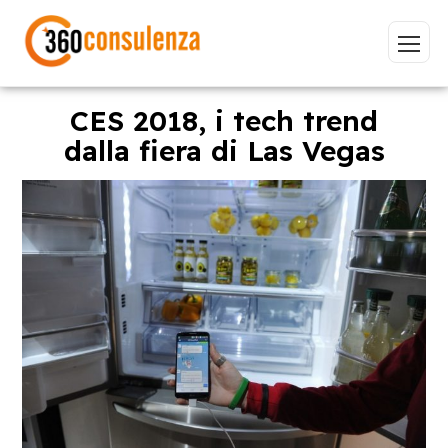
CES 2018, i tech trend
dalla fiera di Las Vegas
Vai
GDPR
NIS2
Bandi
ISO 27001
Sviluppo software
BeeProd
Inizia a digitare per visualizzare le pagine consigliate.