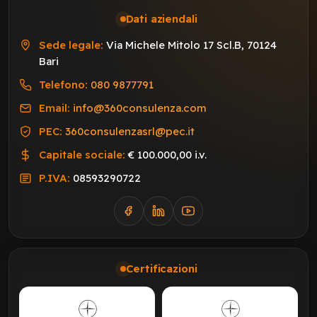
Dati aziendali
Sede legale:
Via Michele Mitolo 17 Scl.B, 70124
Bari
Telefono:
080 9877791
Email:
info@360consulenza.com
PEC:
360consulenzasrl@pec.it
Capitale sociale:
€ 100.000,00 i.v.
P.IVA:
08593290722
Certificazioni