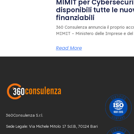
MIMIT per Cybersecuri
disponibili tutte le nu
finanziabili
360 Consulenza annuncia il proprio accr
MIMIT – Ministero delle Imprese e del
Read More
360Consulenza S.r.l.
Sede Legale: Via Michele Mitolo 17 Scl.B, 70124 Bari