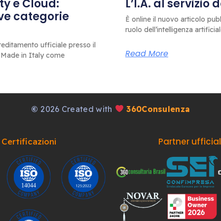
ty e Cloud:
L’I.A. al servizio
ove categorie
È online il nuovo articolo pub
ruolo dell’intelligenza artificia
editamento ufficiale presso il
Read More
 Made in Italy come
©
2026 Created with
360Consulenza
Partner ufficia
Certificazioni