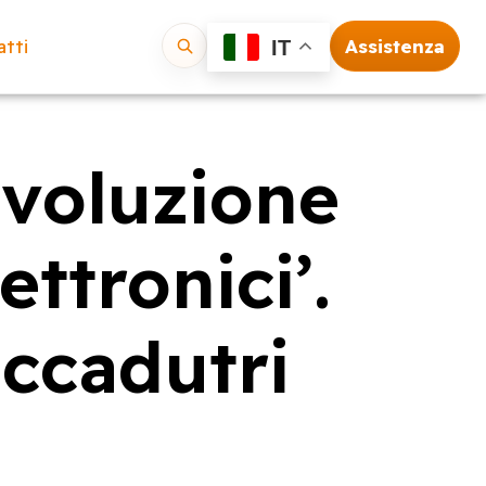
tti
Assistenza
IT
Vai
ivoluzione
ettronici’.
occadutri