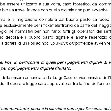
bbe essere utilizzato a sua volta, caso ipotetico, dal c
irra altrove. Invece con quello digitale non può avvenire.
ema è la migrazione completa dal buono pasto cartaceo 
ip
esclusivamente per i ticket elettronici da parte del maggior
gici né normativi per non farlo: tutti gli operatori del s
uò decollare il buono pasto digitale e anche l’esercizio
a dotarsi di un Pos ad hoc. Lo
switch off
potrebbe avvenire da
 Pos, in particolare di quelli per i pagamenti digitali. I
o per ogni pagamento digitale rifiutato.
 della misura annunciata da
Luigi Casero
, viceministro del
rdo. Il decreto legge sarà approvato entro la fine dell’anno e
l commerciante, perché la sanzione non è per l’assenza del