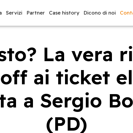
a
Servizi
Partner
Case history
Dicono di noi
Conta
sto? La vera r
luppo software
BeeProd
off ai ticket el
ta a Sergio B
(PD)