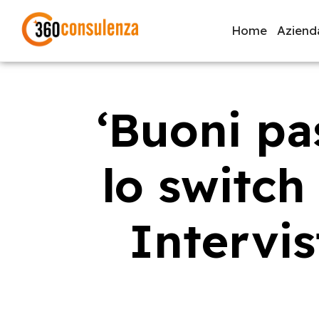
Home
Aziend
‘Buoni pa
GDPR
NIS2
Bandi
ISO 27001
Svi
lo switch 
Inizia a digitare per visualizzare le pagine consigliate.
Intervis