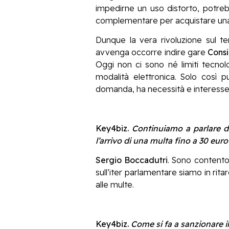
impedirne un uso distorto, potre
complementare per acquistare una b
Dunque la vera rivoluzione sul t
avvenga occorre indire gare
Cons
Oggi non ci sono né limiti tecnolo
modalità elettronica. Solo così p
domanda, ha necessità e interesse 
Key4biz.
Continuiamo a parlare dei
l’arrivo di una multa fino a 30 eur
Sergio Boccadutri
. Sono contento
sull’iter parlamentare siamo in rita
alle multe.
Key4biz.
Come si fa a sanzionare i