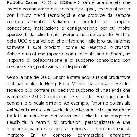
Rodolfo Casieri
, CEO di
EDSlan
– Snom è una società che
investe costantemente in ricerca e sviluppo, che sta al passo
con i nuovi trend tecnologici e che produce da sempre
prodotti affidabili. Parliamo di prodotti di semplice
concezione, installazione e configurazione per cui molto
apprezzati dai clienti che lavorano nel mercato del VoIP e
della UCC e dai Vendor che integrano nelle loro piattaforme
software i suoi prodotti, come ad esempio Microsoft.
Abbiamo un ottimo rapporto con il team italiano di Snom, un
rapporto di collaborazione e di supporto consolidato con
persone serie, professionali e disponibili“.
Verso la fine del 2016, Snom è stata acquisita dal produttore
multinazionale di Hong Kong VTech: da allora, il vendor
tedesco può contare sul decisivo supporto di un’azienda che
vanta oltre 37.000 dipendenti e su tutti i vantaggi che le
economie di scala offrono. Ad esempio, l’enorme potenziale
dell’abbattimento dei costi di produzione, istantaneamente
tradotti in riduzione dei prezzi per i clienti, una maggiore
flessibilità in termini di produzioni personalizzate e una
migliore capacità di reagire a improvvisi cambi nei trend di
mercato. In un contesto commerciale altamente