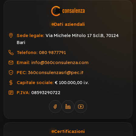
Dati aziendali
Sede legale:
Via Michele Mitolo 17 Scl.B, 70124
Bari
Telefono:
080 9877791
Email:
info@360consulenza.com
PEC:
360consulenzasrl@pec.it
Capitale sociale:
€ 100.000,00 i.v.
P.IVA:
08593290722
Certificazioni