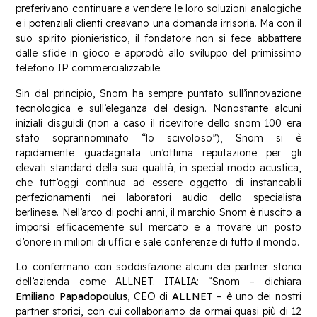
preferivano continuare a vendere le loro soluzioni analogiche
e i potenziali clienti creavano una domanda irrisoria. Ma con il
suo spirito pionieristico, il fondatore non si fece abbattere
dalle sfide in gioco e approdò allo sviluppo del primissimo
telefono IP commercializzabile.
Sin dal principio, Snom ha sempre puntato sull’innovazione
tecnologica e sull’eleganza del design. Nonostante alcuni
iniziali disguidi (non a caso il ricevitore dello snom 100 era
stato soprannominato “lo scivoloso”), Snom si è
rapidamente guadagnata un’ottima reputazione per gli
elevati standard della sua qualità, in special modo acustica,
che tutt’oggi continua ad essere oggetto di instancabili
perfezionamenti nei laboratori audio dello specialista
berlinese. Nell’arco di pochi anni, il marchio Snom è riuscito a
imporsi efficacemente sul mercato e a trovare un posto
d’onore in milioni di uffici e sale conferenze di tutto il mondo.
Lo confermano con soddisfazione alcuni dei partner storici
dell’azienda come ALLNET. ITALIA: “Snom – dichiara
Emiliano Papadopoulus
, CEO di
ALLNET
– è uno dei nostri
partner storici, con cui collaboriamo da ormai quasi più di 12