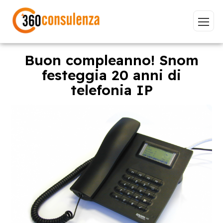
Buon compleanno! Snom
festeggia 20 anni di
telefonia IP
Vai
GDPR
NIS2
Bandi
ISO 27001
Sviluppo software
BeeProd
Inizia a digitare per visualizzare le pagine consigliate.