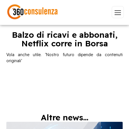
Balzo di ricavi e abbonati,
Netflix corre in Borsa
Vai
Vola anche utile. ‘Nostro futuro dipende da contenuti
originali’
GDPR
NIS2
Bandi
ISO 27001
Sviluppo software
BeeProd
Inizia a digitare per visualizzare le pagine consigliate.
Altre news...