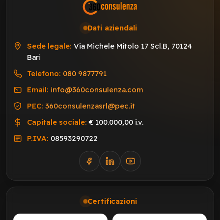
Dati aziendali
Sede legale:
Via Michele Mitolo 17 Scl.B, 70124
Bari
Telefono:
080 9877791
Email:
info@360consulenza.com
PEC:
360consulenzasrl@pec.it
Capitale sociale:
€ 100.000,00 i.v.
P.IVA:
08593290722
Certificazioni