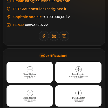
Email:
info@360consulenza.com
PEC:
360consulenzasrl@pec.it
Capitale sociale:
€ 100.000,00 i.v.
P.IVA:
08593290722
Certificazioni