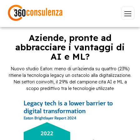
Aziende, pronte ad
abbracciare i vantaggi di
AI e ML?
Vai
Nuovo studio Eaton: meno di un’azienda su quattro (23%)
ritiene la tecnologia legacy un ostacolo alla digitalizzazione.
Nei settori coinvolti, il 29% del campione cita AI e ML a
scopo predittivo tra le tecnologie utilizzate
GDPR
NIS2
Bandi
ISO 27001
Sviluppo software
BeeProd
Inizia a digitare per visualizzare le pagine consigliate.