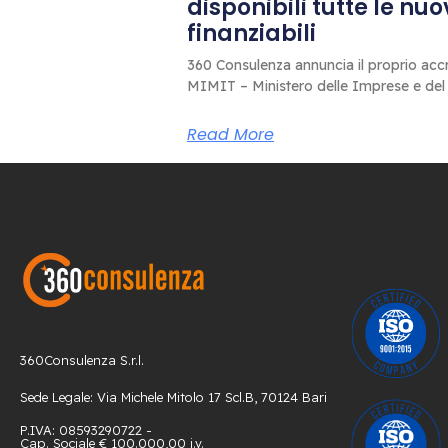
disponibili tutte le nu
finanziabili
360 Consulenza annuncia il proprio accr
MIMIT – Ministero delle Imprese e del
Read More
360Consulenza S.r.l.
Sede Legale: Via Michele Mitolo 17 Scl.B, 70124 Bari
P.IVA: 08593290722 -
Cap. Sociale € 100.000,00 i.v.