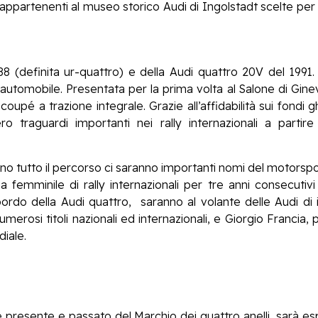
e appartenenti al museo storico Audi di Ingolstadt scelte per 
988 (definita ur-quattro) e della Audi quattro 20V del 199
’automobile. Presentata per la prima volta al Salone di Ginevr
 a trazione integrale. Grazie all’affidabilità sui fondi ghia
ro traguardi importanti nei rally internazionali a parti
o tutto il percorso ci saranno importanti nomi del motorsport
a femminile di rally internazionali per tre anni consecutivi
rdo della Audi quattro, saranno al volante delle Audi di i
di numerosi titoli nazionali ed internazionali, e Giorgio Francia,
diale.
e presente e passato del Marchio dei quattro anelli, sarà 