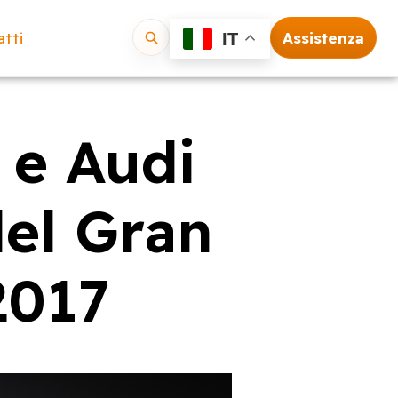
tti
Assistenza
IT
Vai
 e Audi
del Gran
2017