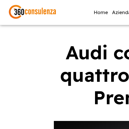
Home
Aziend
Audi c
GDPR
NIS2
Bandi
ISO 27001
Svi
quattro
Inizia a digitare per visualizzare le pagine consigliate.
Pre