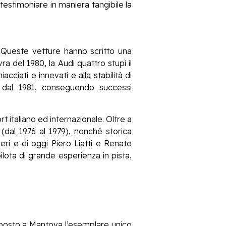
testimoniare in maniera tangibile la
1. Queste vetture hanno scritto una
a del 1980, la Audi quattro stupì il
cciati e innevati e alla stabilità di
re dal 1981, conseguendo successi
 italiano ed internazionale. Oltre a
 (dal 1976 al 1979), nonché storica
eri e di oggi Piero Liatti e Renato
 pilota di grande esperienza in pista,
esposto a Mantova l’esemplare unico