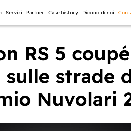
a
Servizi
Partner
Case history
Dicono di noi
Conta
on RS 5 coupé
luppo software
BeeProd
 sulle strade 
mio Nuvolari 