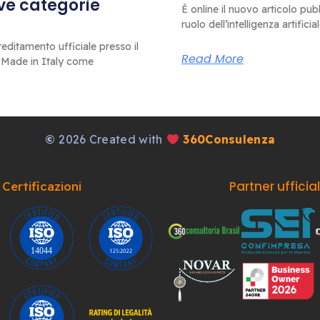
ove categorie
È online il nuovo articolo pub
ruolo dell’intelligenza artificia
editamento ufficiale presso il
Read More
 Made in Italy come
©
2026 Created with
360Consulenza
Partner ufficia
Certificazioni