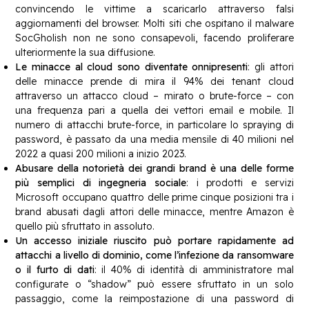
convincendo le vittime a scaricarlo attraverso falsi
aggiornamenti del browser. Molti siti che ospitano il malware
SocGholish non ne sono consapevoli, facendo proliferare
ulteriormente la sua diffusione.
Le minacce al cloud sono diventate onnipresenti
: gli attori
delle minacce prende di mira il 94% dei tenant cloud
attraverso un attacco cloud – mirato o brute-force – con
una frequenza pari a quella dei vettori email e mobile. Il
numero di attacchi brute-force, in particolare lo spraying di
password, è passato da una media mensile di 40 milioni nel
2022 a quasi 200 milioni a inizio 2023.
Abusare della notorietà dei grandi brand è una delle forme
più semplici di ingegneria sociale
: i prodotti e servizi
Microsoft occupano quattro delle prime cinque posizioni tra i
brand abusati dagli attori delle minacce, mentre Amazon è
quello più sfruttato in assoluto.
Un accesso iniziale riuscito può portare rapidamente ad
attacchi a livello di dominio, come l’infezione da ransomware
o il furto di dati
: il 40% di identità di amministratore mal
configurate o “shadow” può essere sfruttato in un solo
passaggio, come la reimpostazione di una password di