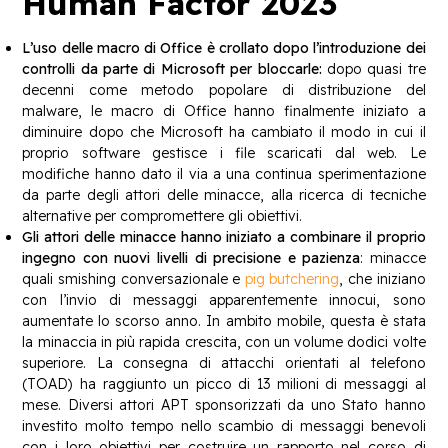
Human Factor 2023
L’uso delle macro di Office è crollato dopo l’introduzione dei
controlli da parte di Microsoft per bloccarle:
dopo quasi tre
decenni come metodo popolare di distribuzione del
malware, le macro di Office hanno finalmente iniziato a
diminuire dopo che Microsoft ha cambiato il modo in cui il
proprio software gestisce i file scaricati dal web. Le
modifiche hanno dato il via a una continua sperimentazione
da parte degli attori delle minacce, alla ricerca di tecniche
alternative per compromettere gli obiettivi.
Gli attori delle minacce hanno iniziato a combinare il proprio
ingegno con nuovi livelli di precisione e pazienza
: minacce
quali smishing conversazionale e
pig butchering
, che iniziano
con l’invio di messaggi apparentemente innocui, sono
aumentate lo scorso anno. In ambito mobile, questa è stata
la minaccia in più rapida crescita, con un volume dodici volte
superiore. La consegna di attacchi orientati al telefono
(TOAD) ha raggiunto un picco di 13 milioni di messaggi al
mese. Diversi attori APT sponsorizzati da uno Stato hanno
investito molto tempo nello scambio di messaggi benevoli
con i loro obiettivi per costruire un rapporto nel corso di