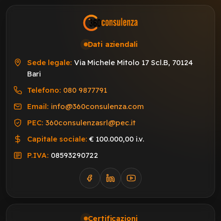
Dati aziendali
Sede legale:
Via Michele Mitolo 17 Scl.B, 70124
Bari
Telefono:
080 9877791
Email:
info@360consulenza.com
PEC:
360consulenzasrl@pec.it
Capitale sociale:
€ 100.000,00 i.v.
P.IVA:
08593290722
Certificazioni