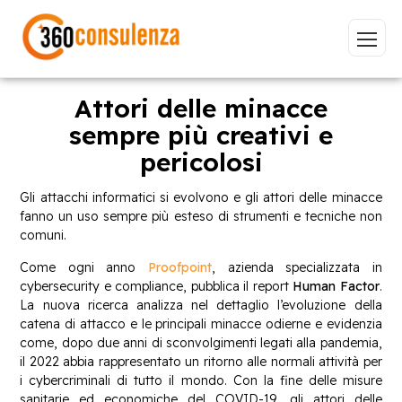
Attori delle minacce
sempre più creativi e
pericolosi
Vai
Gli attacchi informatici si evolvono e gli attori delle minacce
fanno un uso sempre più esteso di strumenti e tecniche non
comuni.
Come ogni anno
Proofpoint
, azienda specializzata in
GDPR
NIS2
Bandi
ISO 27001
cybersecurity e compliance, pubblica il report
Human Factor
.
Sviluppo software
BeeProd
La nuova ricerca analizza nel dettaglio l’evoluzione della
catena di attacco e le principali minacce odierne e evidenzia
Inizia a digitare per visualizzare le pagine consigliate.
come, dopo due anni di sconvolgimenti legati alla pandemia,
il 2022 abbia rappresentato un ritorno alle normali attività per
i cybercriminali di tutto il mondo. Con la fine delle misure
sanitarie ed economiche del COVID-19, gli attori delle