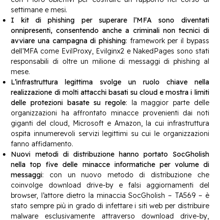
settimane e mesi.
I kit di phishing per superare l’MFA sono diventati
onnipresenti, consentendo anche a criminali non tecnici di
avviare una campagna di phishing
: framework per il bypass
dell’MFA come EvilProxy, Evilginx2 e NakedPages sono stati
responsabili di oltre un milione di messaggi di phishing al
mese.
L’infrastruttura legittima svolge un ruolo chiave nella
realizzazione di molti attacchi basati su cloud e mostra i limiti
delle protezioni basate su regole
: la maggior parte delle
organizzazioni ha affrontato minacce provenienti dai noti
giganti del cloud, Microsoft e Amazon, la cui infrastruttura
ospita innumerevoli servizi legittimi su cui le organizzazioni
fanno affidamento.
Nuovi metodi di distribuzione hanno portato SocGholish
nella top five delle minacce informatiche per volume di
messaggi
: con un nuovo metodo di distribuzione che
coinvolge download drive-by e falsi aggiornamenti del
browser, l’attore dietro la minaccia SocGholish – TA569 – è
stato sempre più in grado di infettare i siti web per distribuire
malware esclusivamente attraverso download drive-by,