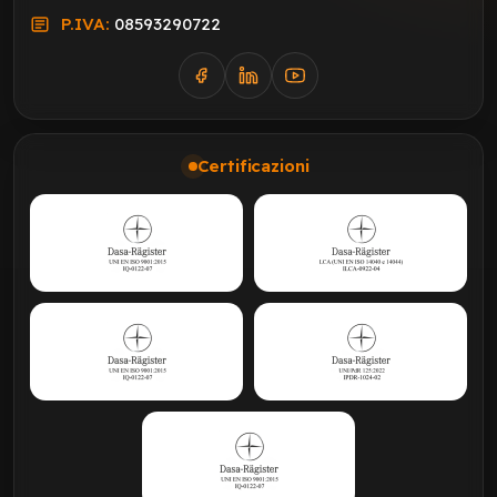
P.IVA:
08593290722
Certificazioni