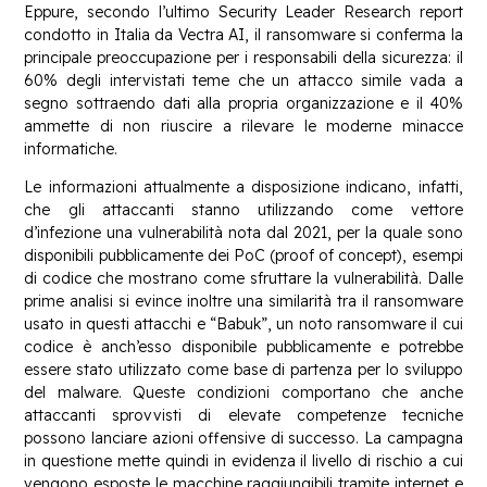
Eppure, secondo l’ultimo Security Leader Research report
condotto in Italia da Vectra AI, il ransomware si conferma la
principale preoccupazione per i responsabili della sicurezza: il
60% degli intervistati teme che un attacco simile vada a
segno sottraendo dati alla propria organizzazione e il 40%
ammette di non riuscire a rilevare le moderne minacce
informatiche.
Le informazioni attualmente a disposizione indicano, infatti,
che gli attaccanti stanno utilizzando come vettore
d’infezione una vulnerabilità nota dal 2021, per la quale sono
disponibili pubblicamente dei PoC (proof of concept), esempi
di codice che mostrano come sfruttare la vulnerabilità. Dalle
prime analisi si evince inoltre una similarità tra il ransomware
usato in questi attacchi e “Babuk”, un noto ransomware il cui
codice è anch’esso disponibile pubblicamente e potrebbe
essere stato utilizzato come base di partenza per lo sviluppo
del malware. Queste condizioni comportano che anche
attaccanti sprovvisti di elevate competenze tecniche
possono lanciare azioni offensive di successo. La campagna
in questione mette quindi in evidenza il livello di rischio a cui
vengono esposte le macchine raggiungibili tramite internet e