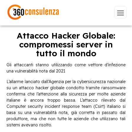
Attacco Hacker Globale:
compromessi server in
tutto il mondo
Vai
Gli attaccanti stanno utilizzando come vettore d’infezione
una vulnerabilità nota dal 2021
L’allarme lanciato dall’Agenzia per la cybersicurezza nazionale
su un attacco hacker globale condotto tramite ransomware
GDPR
NIS2
Bandi
ISO 27001
conferma che l’attenzione alla sicurezza per molte aziende
Sviluppo software
BeeProd
italiane è ancora troppo bassa. L’attacco rilevato dal
Computer security incident response team (Csirt) italiano si
Inizia a digitare per visualizzare le pagine consigliate.
basa su una vulnerabilità nota, già corretta in passato dal
produttore, ma che non tutte le aziende che utilizzano tali
sistemi avevano risolto.