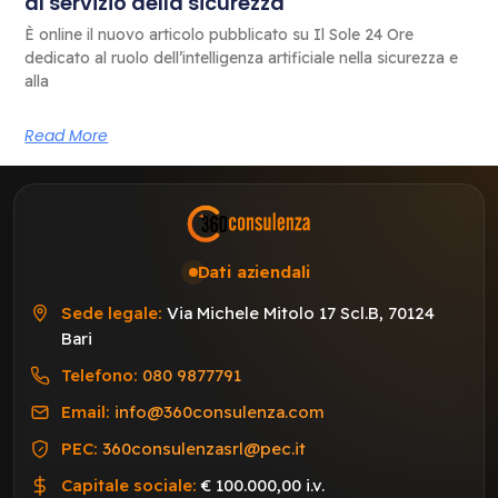
al servizio della sicurezza
È online il nuovo articolo pubblicato su Il Sole 24 Ore
dedicato al ruolo dell’intelligenza artificiale nella sicurezza e
alla
Read More
Dati aziendali
Sede legale:
Via Michele Mitolo 17 Scl.B, 70124
Bari
Telefono:
080 9877791
Email:
info@360consulenza.com
PEC:
360consulenzasrl@pec.it
Capitale sociale:
€ 100.000,00 i.v.