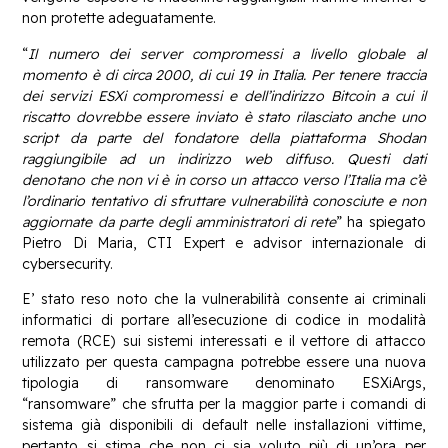
non protette adeguatamente.
“
Il numero dei server compromessi a livello globale al
momento è di circa 2000, di cui 19 in Italia. Per tenere traccia
dei servizi ESXi compromessi e dell’indirizzo Bitcoin a cui il
riscatto dovrebbe essere inviato è stato rilasciato anche uno
script da parte del fondatore della piattaforma Shodan
raggiungibile ad un indirizzo web diffuso. Questi dati
denotano che non vi è in corso un attacco verso l’Italia ma c’è
l’ordinario tentativo di sfruttare vulnerabilità conosciute e non
aggiornate da parte degli amministratori di rete
” ha spiegato
Pietro Di Maria, CTI Expert e advisor internazionale di
cybersecurity.
E’ stato reso noto che la vulnerabilità consente ai criminali
informatici di portare all’esecuzione di codice in modalità
remota (RCE) sui sistemi interessati e il vettore di attacco
utilizzato per questa campagna potrebbe essere una nuova
tipologia di ransomware denominato ESXiArgs,
“ransomware” che sfrutta per la maggior parte i comandi di
sistema già disponibili di default nelle installazioni vittime,
pertanto si stima che non ci sia voluto più di un’ora per