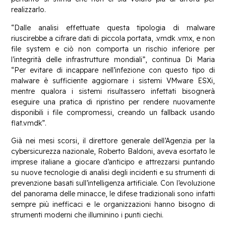
realizzarlo.
“Dalle analisi effettuate questa tipologia di malware
riuscirebbe a cifrare dati di piccola portata, .vmdk .vmx, e non
file system e ciò non comporta un rischio inferiore per
l’integrità delle infrastrutture mondiali”, continua Di Maria
“Per evitare di incappare nell’infezione con questo tipo di
malware è sufficiente aggiornare i sistemi VMware ESXi,
mentre qualora i sistemi risultassero infettati bisognerà
eseguire una pratica di ripristino per rendere nuovamente
disponibili i file compromessi, creando un fallback usando
flat.vmdk”.
Già nei mesi scorsi, il direttore generale dell’Agenzia per la
cybersicurezza nazionale, Roberto Baldoni, aveva esortato le
imprese italiane a giocare d’anticipo e attrezzarsi puntando
su nuove tecnologie di analisi degli incidenti e su strumenti di
prevenzione basati sull’intelligenza artificiale. Con l’evoluzione
del panorama delle minacce, le difese tradizionali sono infatti
sempre più inefficaci e le organizzazioni hanno bisogno di
strumenti moderni che illuminino i punti ciechi.