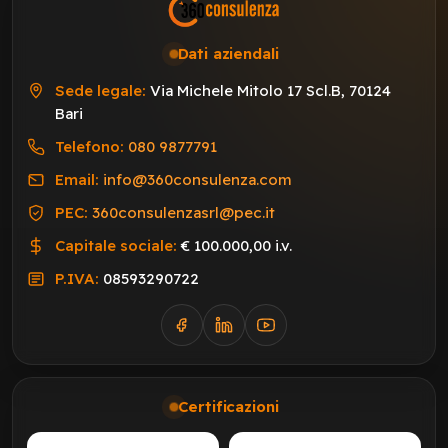
Dati aziendali
Sede legale:
Via Michele Mitolo 17 Scl.B, 70124
Bari
Telefono:
080 9877791
Email:
info@360consulenza.com
PEC:
360consulenzasrl@pec.it
Capitale sociale:
€ 100.000,00 i.v.
P.IVA:
08593290722
Certificazioni