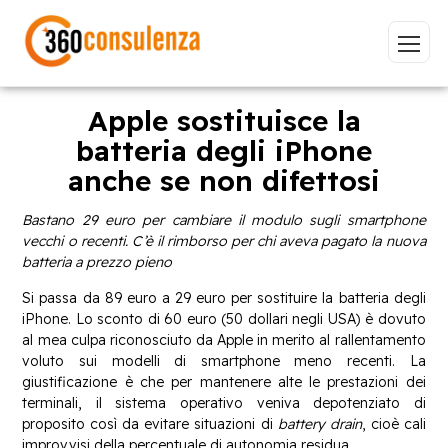
Apple sostituisce la
batteria degli iPhone
anche se non difettosi
Vai
Bastano 29 euro per cambiare il modulo sugli smartphone
vecchi o recenti. C’è il rimborso per chi aveva pagato la nuova
batteria a prezzo pieno
Si passa da 89 euro a 29 euro per sostituire la batteria degli
GDPR
NIS2
Bandi
ISO 27001
iPhone. Lo sconto di 60 euro (50 dollari negli USA) è dovuto
Sviluppo software
BeeProd
al mea culpa riconosciuto da Apple in merito al rallentamento
voluto sui modelli di smartphone meno recenti. La
Inizia a digitare per visualizzare le pagine consigliate.
giustificazione è che per mantenere alte le prestazioni dei
terminali, il sistema operativo veniva depotenziato di
proposito così da evitare situazioni di
battery drain
, cioè cali
improvvisi della percentuale di autonomia residua.