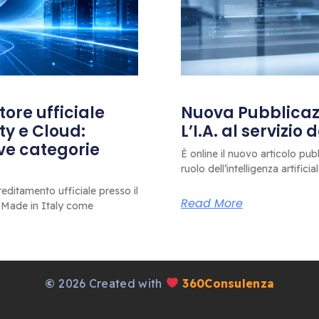
ore ufficiale
Nuova Pubblicazi
ty e Cloud:
L’I.A. al servizio
ove categorie
È online il nuovo articolo pub
ruolo dell’intelligenza artificia
editamento ufficiale presso il
Read More
 Made in Italy come
©
2026 Created with
360Consulenza