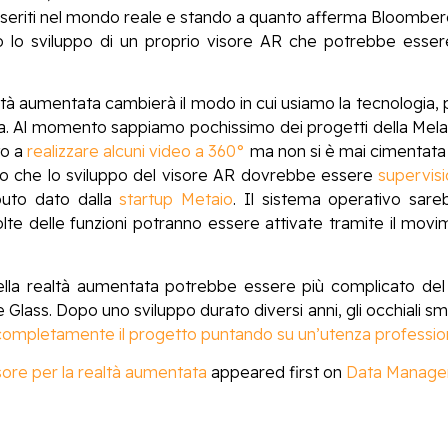
i inseriti nel mondo reale e stando a quanto afferma Bloomberg
o lo sviluppo di un proprio visore AR che potrebbe essere
à aumentata cambierà il modo in cui usiamo la tecnologia, p
. Al momento sappiamo pochissimo dei progetti della Mela
to a
realizzare alcuni video a 360°
ma non si è mai cimentata 
o che lo sviluppo del visore AR dovrebbe essere
supervis
buto dato dalla
startup Metaio
. Il sistema operativo sare
e delle funzioni potranno essere attivate tramite il movim
la realtà aumentata potrebbe essere più complicato del
 Glass. Dopo uno sviluppo durato diversi anni, gli occhiali s
completamente il progetto puntando su un’utenza professio
sore per la realtà aumentata
appeared first on
Data Manager