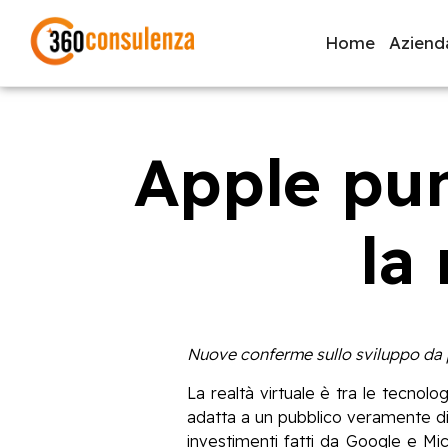
Home
Aziend
Apple pun
GDPR
NIS2
Bandi
ISO 27001
Svi
la
Inizia a digitare per visualizzare le pagine consigliate.
Nuove conferme sullo sviluppo da p
La realtà virtuale è tra le tecnol
adatta a un pubblico veramente di 
investimenti fatti da Google e Mic