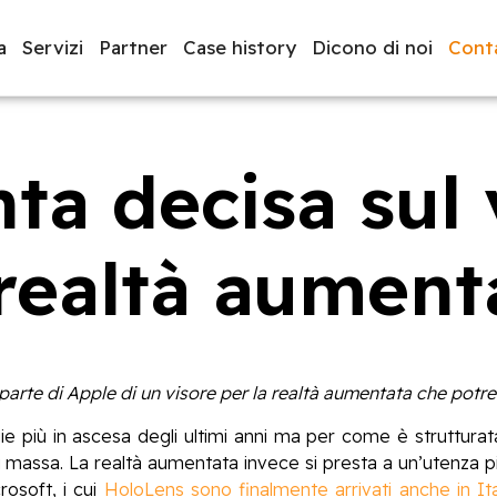
a
Servizi
Partner
Case history
Dicono di noi
Conta
ta decisa sul 
luppo software
BeeProd
 realtà aument
arte di Apple di un visore per la realtà aumentata che potre
ogie più in ascesa degli ultimi anni ma per come è struttur
massa. La realtà aumentata invece si presta a un’utenza pi
rosoft, i cui
HoloLens sono finalmente arrivati anche in Ita