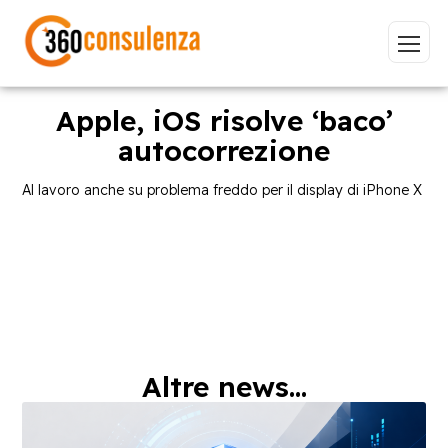
Apple, iOS risolve ‘baco’
autocorrezione
Vai
Al lavoro anche su problema freddo per il display di iPhone X
GDPR
NIS2
Bandi
ISO 27001
Sviluppo software
BeeProd
Altre news...
Inizia a digitare per visualizzare le pagine consigliate.