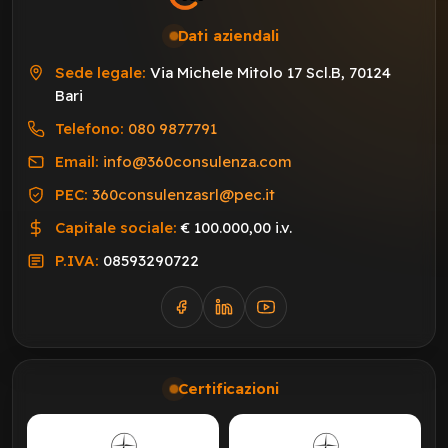
Dati aziendali
Sede legale:
Via Michele Mitolo 17 Scl.B, 70124
Bari
Telefono:
080 9877791
Email:
info@360consulenza.com
PEC:
360consulenzasrl@pec.it
Capitale sociale:
€ 100.000,00 i.v.
P.IVA:
08593290722
Certificazioni