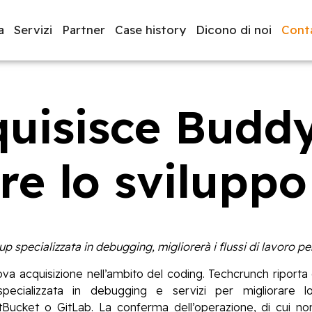
a
Servizi
Partner
Case history
Dicono di noi
Conta
quisisce Buddy
luppo software
BeeProd
are lo svilupp
 specializzata in debugging, migliorerà i flussi di lavoro per
va acquisizione nell’ambito del coding. Techcrunch riporta 
pecializzata in debugging e servizi per migliorare 
ucket o GitLab. La conferma dell’operazione, di cui non s