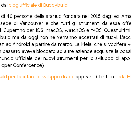
 dal
blog ufficiale di Buddybuild
.
 di 40 persone della startup fondata nel 2015 dagli ex Ama
 sede di Vancouver e che tutti gli strumenti da essa offer
 di Cupertino per iOS, macOS, watchOS e tvOS. Quest’ultim
dybuild ma da oggi non ne verranno accettati di nuovi. L’a
cati ad Android a partire da marzo. La Mela, che si vocifera 
in passato aveva bloccato ad altre aziende acquisite la possib
nuncio ufficiale dei nuovi strumenti per lo sviluppo di a
oper Confercence).
d per facilitare lo sviluppo di app
appeared first on
Data M