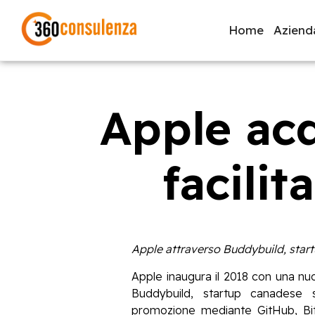
Home
Aziend
Apple ac
GDPR
NIS2
Bandi
ISO 27001
Svi
facilit
Inizia a digitare per visualizzare le pagine consigliate.
Apple attraverso Buddybuild, startup
Apple inaugura il 2018 con una nuo
Buddybuild, startup canadese s
promozione mediante GitHub, BitB