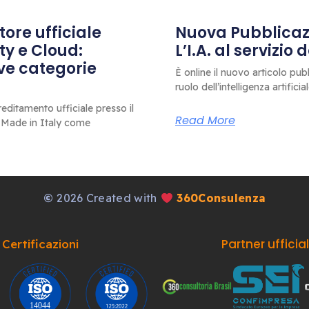
ore ufficiale
Nuova Pubblicazi
ty e Cloud:
L’I.A. al servizio
ove categorie
È online il nuovo articolo pub
ruolo dell’intelligenza artificia
editamento ufficiale presso il
Read More
 Made in Italy come
©
2026 Created with
360Consulenza
Partner ufficia
Certificazioni