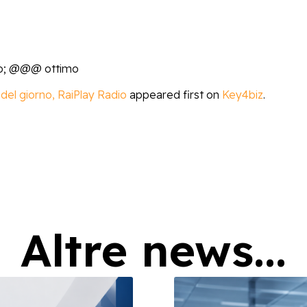
no; @@@ ottimo
del giorno, RaiPlay Radio
appeared first on
Key4biz
.
Altre news...