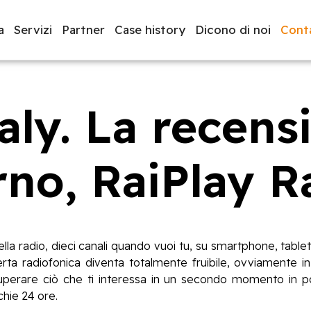
a
Servizi
Partner
Case history
Dicono di noi
Conta
ly. La recens
luppo software
BeeProd
rno, RaiPlay R
lla radio, dieci canali quando vuoi tu, su smartphone, table
ferta radiofonica diventa totalmente fruibile, ovviamente 
uperare ciò che ti interessa in un secondo momento in p
hie 24 ore.