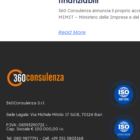
finanziabili
360 Consulenza annuncia il proprio accr
MIMIT – Ministero delle Imprese e del
Read More
360Consulenza S.r.l.
Sede Legale: Via Michele Mitolo 17 Scl.B, 70124 Bari
P.IVA: 08593290722 -
Cap. Sociale € 100.000,00 i.v.
Tel: 080 9877791 - Cell. +39 351 3803168