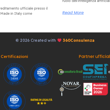
ruolo dell’intelligenza artificia
editamento ufficiale presso il
Read More
 Made in Italy come
©
2026 Created with
360Consulenza
Partner ufficia
Certificazioni