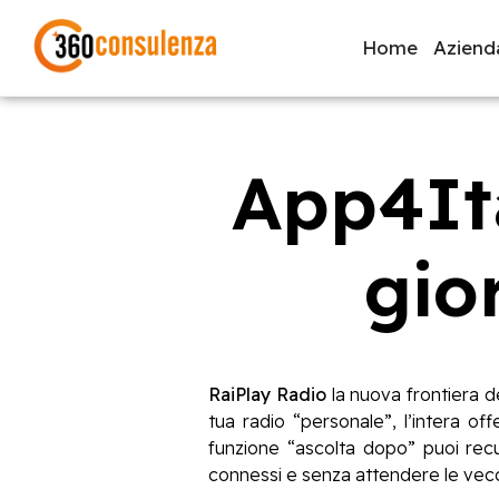
Home
Aziend
App4Ita
GDPR
NIS2
Bandi
ISO 27001
Svi
gio
Inizia a digitare per visualizzare le pagine consigliate.
RaiPlay Radio
la nuova frontiera de
tua radio “personale”, l’intera of
funzione “ascolta dopo” puoi rec
connessi e senza attendere le vecc