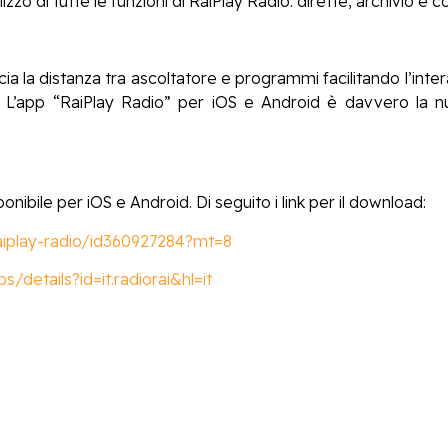
lizzo di tutte le funzioni di RaiPlay Radio: dirette, archivio e c
a la distanza tra ascoltatore e programmi facilitando l’inte
a. L’app “RaiPlay Radio” per iOS e Android è davvero la nu
onibile per iOS e Android. Di seguito i link per il download:
raiplay-radio/id360927284?mt=8
/details?id=it.radiorai&hl=it