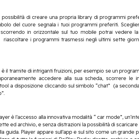
 possibilità di creare una propria library di programmi pref
imbolo del cuore segnala i tuoi programmi preferiti. Sceglier
scorrendo in orizzontale sul tuo mobile potrai vedere la 
 riascoltare i programmi trasmessi negli ultimi sette giorni
è il tramite di intriganti fruizioni, per esempio se un progra
ntemporaneamente accedere alla sua scheda, scorrere le
 tool a disposizione cliccando sul simbolo “chat” (a second
”.
ayer è l’accesso alla innovativa modalità “ car mode”, un’in
te ed archivio, e senza distrazioni la possibilità di scaricare
alla guida. Player appare sull’app e sul sito come un grande p