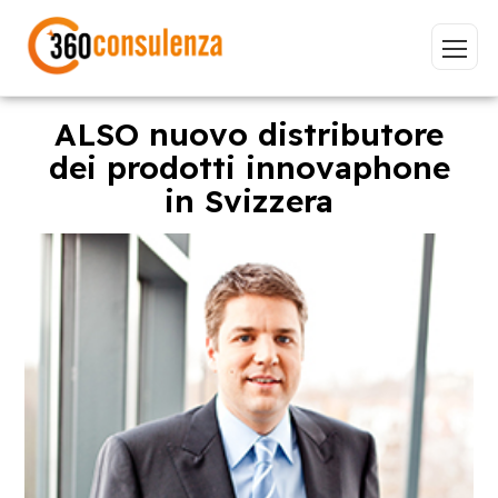
ALSO nuovo distributore
dei prodotti innovaphone
in Svizzera
Vai
GDPR
NIS2
Bandi
ISO 27001
Sviluppo software
BeeProd
Inizia a digitare per visualizzare le pagine consigliate.