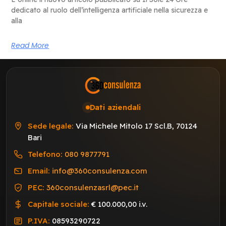
dedicato al ruolo dell’intelligenza artificiale nella sicurezza e
alla
Read More
Dati aziendali
Sede legale:
Via Michele Mitolo 17 Scl.B, 70124
Bari
Telefono:
080 9877791
Email:
info@360consulenza.com
PEC:
360consulenzasrl@pec.it
Capitale sociale:
€ 100.000,00 i.v.
P.IVA:
08593290722