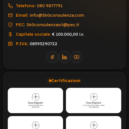
Telefono:
080 9877791
Email:
info@360consulenza.com
PEC:
360consulenzasrl@pec.it
Capitale sociale:
€ 100.000,00 i.v.
P.IVA:
08593290722
Certificazioni