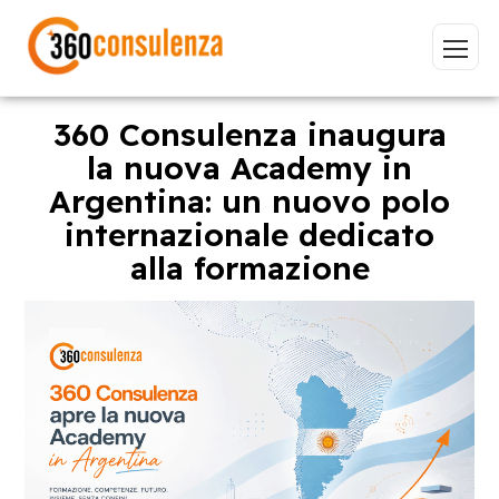
360 Consulenza inaugura
la nuova Academy in
Argentina: un nuovo polo
Vai
internazionale dedicato
alla formazione
GDPR
NIS2
Bandi
ISO 27001
Sviluppo software
BeeProd
Inizia a digitare per visualizzare le pagine consigliate.